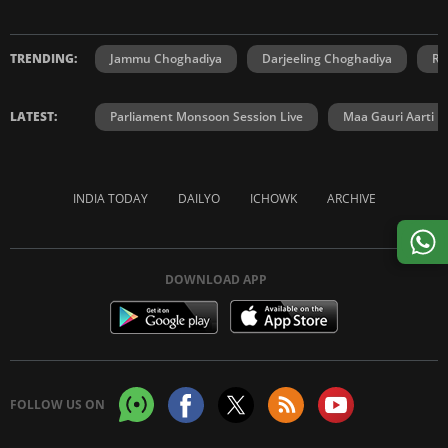
TRENDING:
Jammu Choghadiya
Darjeeling Choghadiya
Ra
LATEST:
Parliament Monsoon Session Live
Maa Gauri Aarti
INDIA TODAY
DAILYO
ICHOWK
ARCHIVE
DOWNLOAD APP
FOLLOW US ON