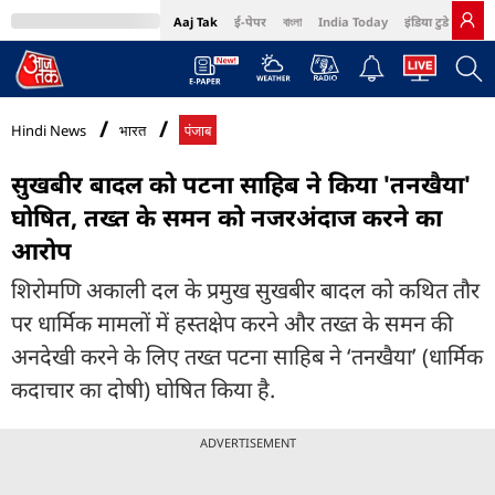
Aaj Tak
ई-पेपर
বাংলা
India Today
इंडिया टुडे हिंदी
MumbaiTak
BT Bazaar
Cosmopolitan
Harper's Bazaar
Northeast
Bri
Hindi News
भारत
पंजाब
सुखबीर बादल को पटना साहिब ने किया 'तनखैया'
घोषित, तख्त के समन को नजरअंदाज करने का
आरोप
शिरोमणि अकाली दल के प्रमुख सुखबीर बादल को कथित तौर
पर धार्मिक मामलों में हस्तक्षेप करने और तख्त के समन की
अनदेखी करने के लिए तख्त पटना साहिब ने ‘तनखैया’ (धार्मिक
कदाचार का दोषी) घोषित किया है.
ADVERTISEMENT