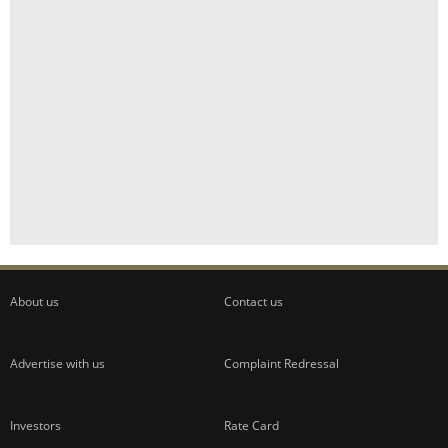
About us
Contact us
Advertise with us
Complaint Redressal
Investors
Rate Card