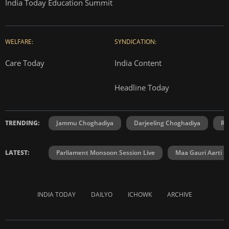
India Today Education Summit
WELFARE:
SYNDICATION:
Care Today
India Content
Headline Today
TRENDING:
Jammu Choghadiya
Darjeeling Choghadiya
Ra
LATEST:
Parliament Monsoon Session Live
Maa Gauri Aarti
INDIA TODAY
DAILYO
ICHOWK
ARCHIVE