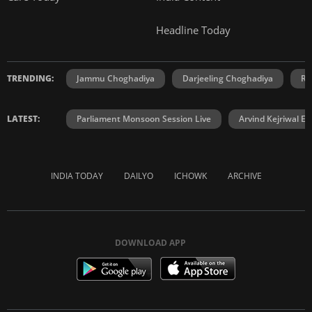
Headline Today
TRENDING:
Jammu Choghadiya
Darjeeling Choghadiya
Ra
LATEST:
Parliament Monsoon Session Live
Arvind Kejriwal E2
INDIA TODAY
DAILYO
ICHOWK
ARCHIVE
DOWNLOAD APP