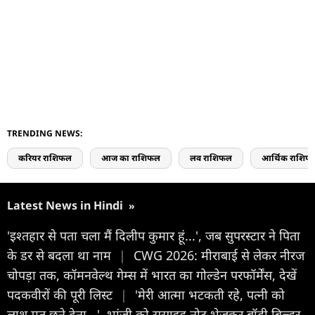
TRENDING NEWS:
करियर राशिफल
आज का राशिफल
लव राशिफल
आर्थिक राशिफ
Latest News in Hindi
»
'इश्तहार से पता चला मैं दिलीप कुमार हूं...', जब सुपरस्टार ने पिता
के डर से बदला था नाम
|
CWG 2026: मीराबाई से लेकर नीरज
चोपड़ा तक, कॉमनवेल्थ गेम्स में भारत का गोल्डेन परफॉर्मेंस, देखें
पदकवीरों की पूरी लिस्ट
|
'मेरी आत्मा भटकती रहे, पत्नी को
लाश मत छूने देना...', भांजी को सुसाइड नोट भेजकर बॉडी बिल्डर