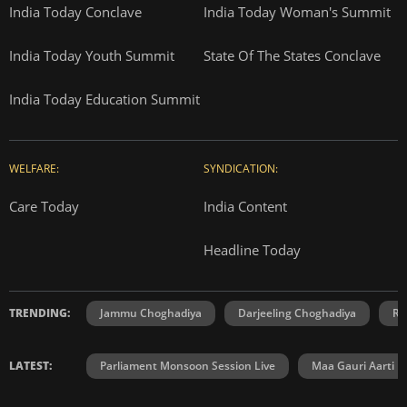
India Today Conclave
India Today Woman's Summit
India Today Youth Summit
State Of The States Conclave
India Today Education Summit
WELFARE:
SYNDICATION:
Care Today
India Content
Headline Today
TRENDING:
Jammu Choghadiya
Darjeeling Choghadiya
Ra
LATEST:
Parliament Monsoon Session Live
Maa Gauri Aarti