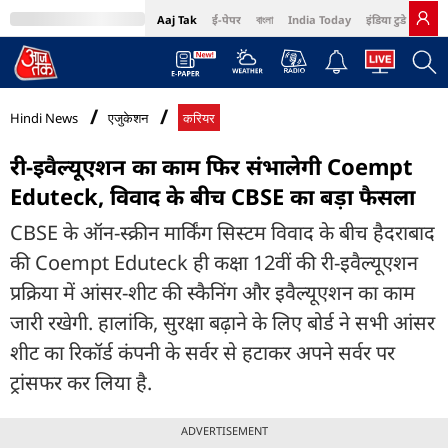
Aaj Tak
ई-पेपर
বাংলা
India Today
इंडिया टुडे हिंदी
MumbaiTak
BT Bazaar
Cosmopolitan
Harper's Bazaar
Northeast
Bri
Hindi News
एजुकेशन
करियर
री-इवैल्यूएशन का काम फिर संभालेगी Coempt
Eduteck, विवाद के बीच CBSE का बड़ा फैसला
CBSE के ऑन-स्क्रीन मार्किंग सिस्टम विवाद के बीच हैदराबाद
की Coempt Eduteck ही कक्षा 12वीं की री-इवैल्यूएशन
प्रक्रिया में आंसर-शीट की स्कैनिंग और इवैल्यूएशन का काम
जारी रखेगी. हालांकि, सुरक्षा बढ़ाने के लिए बोर्ड ने सभी आंसर
शीट का रिकॉर्ड कंपनी के सर्वर से हटाकर अपने सर्वर पर
ट्रांसफर कर लिया है.
ADVERTISEMENT