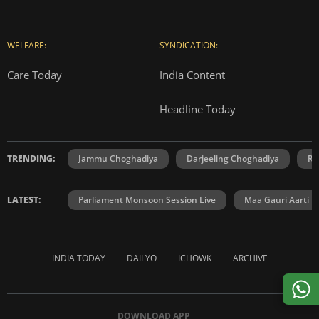
WELFARE:
SYNDICATION:
Care Today
India Content
Headline Today
TRENDING:
Jammu Choghadiya
Darjeeling Choghadiya
Ra
LATEST:
Parliament Monsoon Session Live
Maa Gauri Aarti
INDIA TODAY
DAILYO
ICHOWK
ARCHIVE
DOWNLOAD APP