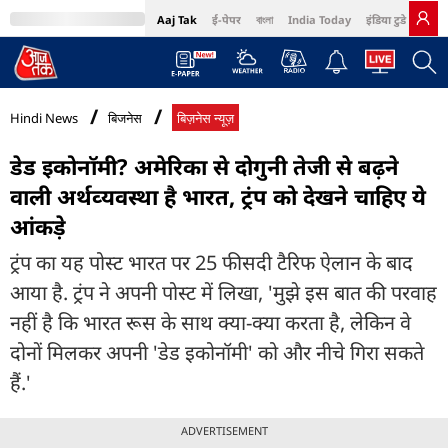
Aaj Tak
ई-पेपर
বাংলা
India Today
इंडिया टुडे हिंदी
MumbaiTak
BT Bazaar
Cosmopolitan
Harper's Bazaar
Northeast
Bri
Hindi News
बिजनेस
बिज़नेस न्यूज़
डेड इकोनॉमी? अमेरिका से दोगुनी तेजी से बढ़ने
वाली अर्थव्‍यवस्‍था है भारत, ट्रंप को देखने चाहिए ये
आंकड़े
ट्रंप का यह पोस्‍ट भारत पर 25 फीसदी टैरिफ ऐलान के बाद
आया है. ट्रंप ने अपनी पोस्‍ट में लिखा, 'मुझे इस बात की परवाह
नहीं है कि भारत रूस के साथ क्‍या-क्‍या करता है, लेकिन वे
दोनों मिलकर अपनी 'डेड इकोनॉमी' को और नीचे गिरा सकते
हैं.'
ADVERTISEMENT