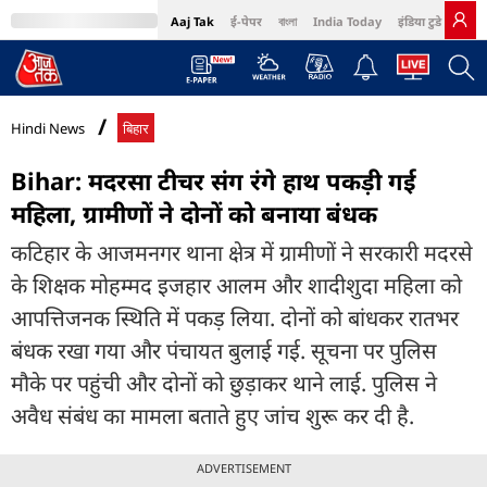
Aaj Tak
ई-पेपर
বাংলা
India Today
इंडिया टुडे हिंदी
MumbaiTak
BT Bazaar
Cosmopolitan
Harper's Bazaar
Northeast
Bri
Hindi News
बिहार
Bihar: मदरसा टीचर संग रंगे हाथ पकड़ी गई
महिला, ग्रामीणों ने दोनों को बनाया बंधक
कटिहार के आजमनगर थाना क्षेत्र में ग्रामीणों ने सरकारी मदरसे
के शिक्षक मोहम्मद इजहार आलम और शादीशुदा महिला को
आपत्तिजनक स्थिति में पकड़ लिया. दोनों को बांधकर रातभर
बंधक रखा गया और पंचायत बुलाई गई. सूचना पर पुलिस
मौके पर पहुंची और दोनों को छुड़ाकर थाने लाई. पुलिस ने
अवैध संबंध का मामला बताते हुए जांच शुरू कर दी है.
ADVERTISEMENT