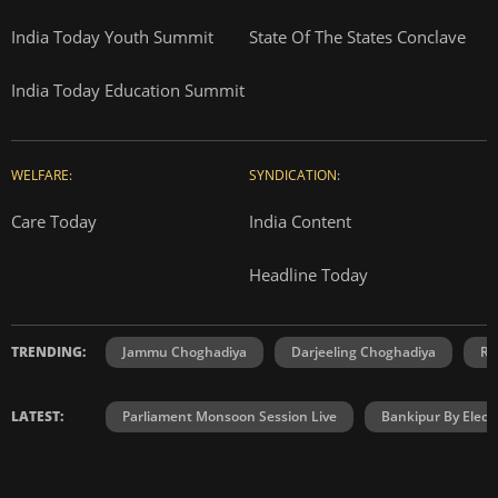
India Today Youth Summit
State Of The States Conclave
India Today Education Summit
WELFARE:
SYNDICATION:
Care Today
India Content
Headline Today
TRENDING:
Jammu Choghadiya
Darjeeling Choghadiya
Ra
LATEST:
Parliament Monsoon Session Live
Bankipur By Elect