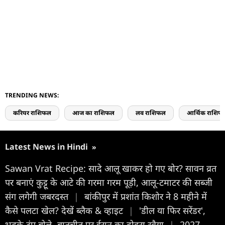
TRENDING NEWS:
करियर राशिफल
आज का राशिफल
लव राशिफल
आर्थिक राशिफ
Latest News in Hindi
»
Sawan Vrat Recipe: सादे आलू खाकर हो गए बोर? सावन व्रत
पर बनाएं कुट्टू के आटे की गरमा गरम पूड़ी, आलू-टमाटर की सब्जी
संग लगेगी जबरदस्त
|
बांकीपुर में प्रशांत किशोर ने 8 महीने में
कैसे पलटा खेल? देखें ब्लैक & व्हाइट
|
'डील या फिर सरेंडर',
भड़के ट्रंप बोले- बातचीत पर ईरान का दोहरा रवैया
|
2027