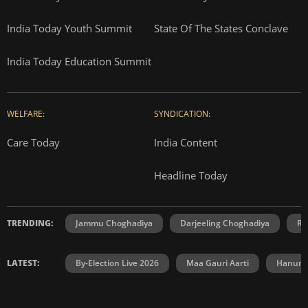
India Today Youth Summit
State Of The States Conclave
India Today Education Summit
WELFARE:
SYNDICATION:
Care Today
India Content
Headline Today
TRENDING:
Jammu Choghadiya
Darjeeling Choghadiya
Ra
LATEST:
By-Election Live 2026
Maa Gauri Aarti
Hanuma