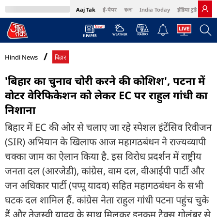
Aaj Tak
ई-पेपर
বাংলা
India Today
इंडिया टुडे हिंदी
MumbaiTak
BT Bazaar
Cosmopolitan
Harper's Bazaar
Northeast
Bri
Hindi News
बिहार
'बिहार का चुनाव चोरी करने की कोशिश', पटना में
वोटर वेरिफिकेशन को लेकर EC पर राहुल गांधी का
निशाना
बिहार में EC की ओर से चलाए जा रहे स्पेशल इंटेंसिव रिवीजन
(SIR) अभियान के खिलाफ आज महागठबंधन ने राज्यव्यापी
चक्का जाम का ऐलान किया है. इस विरोध प्रदर्शन में राष्ट्रीय
जनता दल (आरजेडी), कांग्रेस, वाम दल, वीआईपी पार्टी और
जन अधिकार पार्टी (पप्पू यादव) सहित महागठबंधन के सभी
घटक दल शामिल हैं. कांग्रेस नेता राहुल गांधी पटना पहुंच चुके
हैं और तेजस्वी यादव के साथ मिलकर इनकम टैक्स गोलंबर से