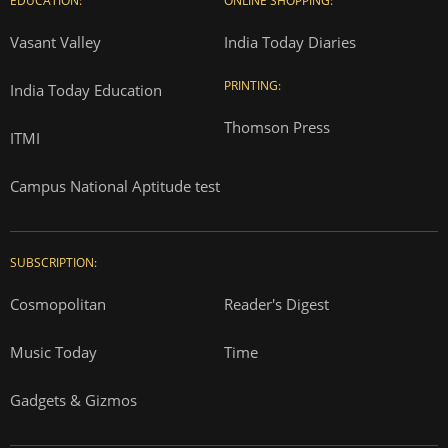
EDUCATION:
ONLINE SHOPPING:
Vasant Valley
India Today Diaries
PRINTING:
India Today Education
Thomson Press
ITMI
Campus National Aptitude test
SUBSCRIPTION:
Cosmopolitan
Reader's Digest
Music Today
Time
Gadgets & Gizmos