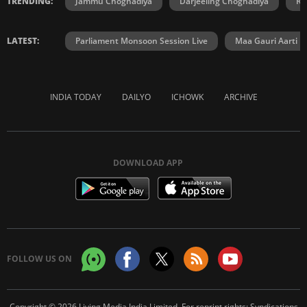
TRENDING:
Jammu Choghadiya
Darjeeling Choghadiya
Ra
LATEST:
Parliament Monsoon Session Live
Maa Gauri Aarti
INDIA TODAY
DAILYO
ICHOWK
ARCHIVE
DOWNLOAD APP
FOLLOW US ON
Copyright © 2026 Living Media India Limited. For reprint rights:
Syndications