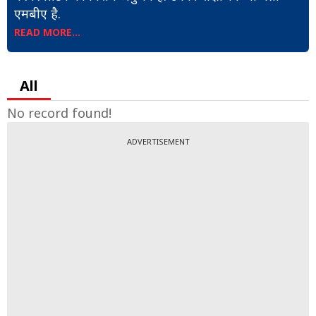
एमबीए है.
READ MORE...
All
No record found!
ADVERTISEMENT