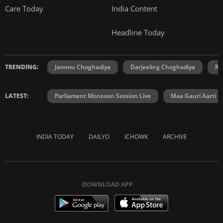
Care Today
India Content
Headline Today
TRENDING:
Jammu Choghadiya
Darjeeling Choghadiya
Ra
LATEST:
Parliament Monsoon Session Live
Maa Gauri Aarti
INDIA TODAY
DAILYO
ICHOWK
ARCHIVE
DOWNLOAD APP