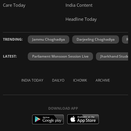
Care Today
India Content
Headline Today
TRENDING:
Jammu Choghadiya
Darjeeling Choghadiya
Ra
LATEST:
Parliament Monsoon Session Live
Jharkhand Student
INDIA TODAY
DAILYO
ICHOWK
ARCHIVE
DOWNLOAD APP