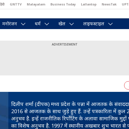
हिंदी
GNTTV
Malayalam
Business Today
Lallantop
NewsTak
UPT
east
Brides Today
Reader’s Digest
Astro Tak
Pakwan Gali
मनोरंजन
धर्म
खेल
लाइफस्टाइल
ADVERTISEMENT
दिलीप शर्मा (दीपक) मध्य प्रदेश के पन्ना में आजतक के संवाददात
2016 से आजतक के साथ जुड़े हुए हैं. उन्हें पत्रकारिता में कु
अनुभव है. इन्हें राजनीतिक रिर्पोटिंग के अलावा सामाजिक मुद्दो
का विशेष अनुभव है. 1997 में स्थानीय अखबार शुभ भारत से प