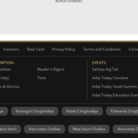
ADVERTISEMENT
Investors
Rate Card
Privacy Policy
Terms and Conditions
Corre
IPTION:
EVENTS:
olitan
Reader's Digest
Sahitya Aaj Tak
Today
Time
India Today Conclave
s & Gizmos
India Today Youth Summit
India Today Education Su
ya
Ratnagiri Choghadiya
Noida Choghadiya
Pulwama Chog
uri Aarti
Hanuman Chalisa
Maa Gauri Chalisa
Hanuman C