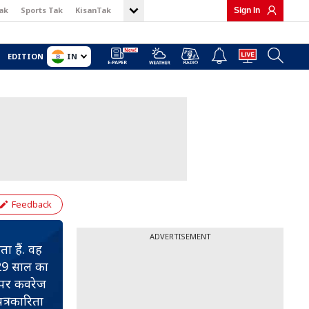
ak
Sports Tak
KisanTak
Sign In
IN
EDITION
Feedback
ADVERTISEMENT
ा हैं. वह
ल 29 साल का
ं पर कवरेज
त्रकारिता