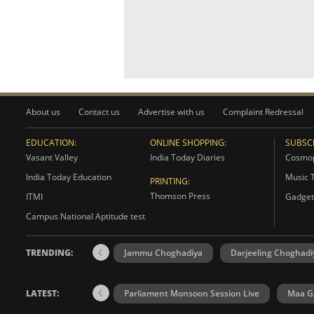
About us
Contact us
Advertise with us
Complaint Redressal
EDUCATION:
ONLINE SHOPPING:
SUBSCR
Vasant Valley
India Today Diaries
Cosmop
India Today Education
Music 
PRINTING:
Thomson Press
ITMI
Gadget
Campus National Aptitude test
TRENDING:
Jammu Choghadiya
Darjeeling Choghadi
LATEST:
Parliament Monsoon Session Live
Maa Ga