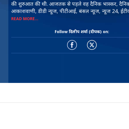
की शुरुआत की थी. आजतक से पहले वह दैनिक भास्कर, दैन
आकाशवाणी, डीडी न्यूज, पीटीआई, बंसल न्यूज, न्यूज 24, ईटीव
जैसे संस्थानों के साथ काम कर चुके हैं. उनकी शैक्षणिक योग्य
READ MORE...
है. पीजीजेएमसी, कंप्यूटर की पढ़ाई भी कर चुके हैं.
Follow दिलीप शर्मा (दीपक) on: