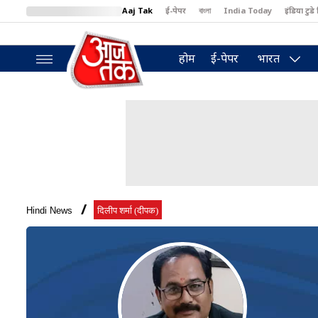
Aaj Tak
ई-पेपर
বাংলা
India Today
इंडिया टुडे 
MumbaiTak
BT Bazaar
Cosmopolitan
Harper's Bazaar
North
होम
ई-पेपर
भारत
Hindi News
दिलीप शर्मा (दीपक)