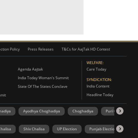
ction Policy
Press Releases
T&Cs for AajTak HD Contest
WELFARE:
Agenda Aajtak
Care Today
India Today Woman's Summit
SYNDICATION:
India Content
State Of The States Conclave
Headline Today
mmit
hadiya
Ayodhya Choghadiya
Choghadiya
Puri Choghadiya
halisa
Shiv Chalisa
UP Election
Punjab Election
Goa 