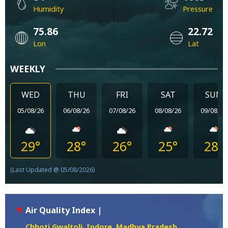
Humidity
Pressure
75.86
22.72
Lon
Lat
WEEKLY
WED
THU
FRI
SAT
SUN
05/08/26
06/08/26
07/08/26
08/08/26
09/08/26
29°
28°
26°
25°
28°
(Last Updated @ 05/08/2026)
Air Quality Index |
Chhoti Gwaltoli, Indore, Madhya Pradesh