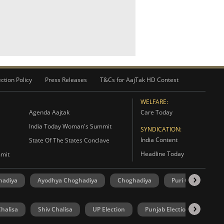
ction Policy
Press Releases
T&Cs for AajTak HD Contest
WELFARE:
Agenda Aajtak
Care Today
India Today Woman's Summit
SYNDICATION:
India Content
State Of The States Conclave
Headline Today
mmit
hadiya
Ayodhya Choghadiya
Choghadiya
Puri Choghadiya
halisa
Shiv Chalisa
UP Election
Punjab Election
Goa 