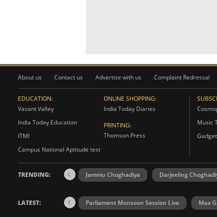
About us
Contact us
Advertise with us
Complaint Redressal
EDUCATION:
ONLINE SHOPPING:
SUBSCR
Vasant Valley
India Today Diaries
Cosmop
India Today Education
Music 
PRINTING:
Thomson Press
ITMI
Gadget
Campus National Aptitude test
TRENDING:
Jammu Choghadiya
Darjeeling Choghadi
LATEST:
Parliament Monsoon Session Live
Maa Ga