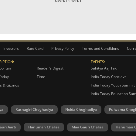
ADVERTISEMENT
Investors
Rate Card
Privacy Policy
Terms and Conditions
Corre
IPTION:
EVENTS:
olitan
Reader's Digest
Sahitya Aaj Tak
Today
Time
India Today Conclave
s & Gizmos
India Today Youth Summit
India Today Education Su
ya
Ratnagiri Choghadiya
Noida Choghadiya
Pulwama Chog
uri Aarti
Hanuman Chalisa
Maa Gauri Chalisa
Hanuman C