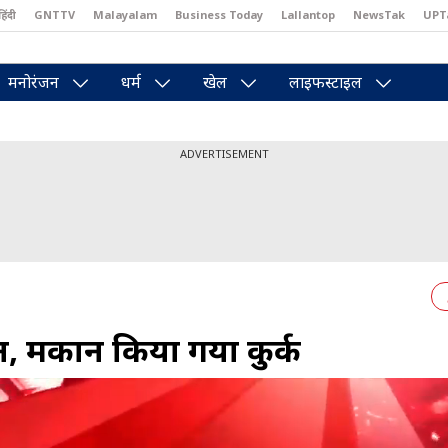
हिंदी
GNTTV
Malayalam
Business Today
Lallantop
NewsTak
UPT
east
Brides Today
Reader’s Digest
Astro Tak
Pakwan Gali
मनोरंजन
धर्म
खेल
लाइफस्टाइल
ADVERTISEMENT
शन, मकान किया गया कुर्क