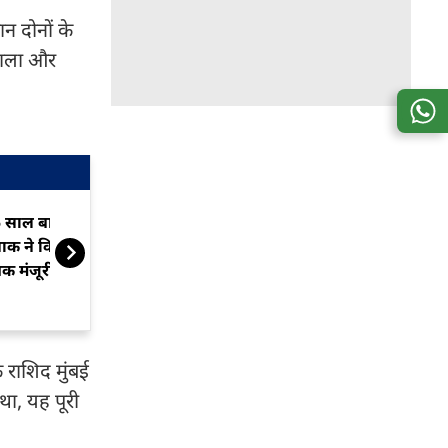
न दोनों के
िकाला और
 साल बाद भी घर वापसी नहीं!
गाड़ी लेने पार्किं
ाक ने किया बरी, भारत से अब
दरवाजा खोलते ह
क मंजूरी नहीं
लाश...बांदा में 
मामला
 राशिद मुंबई
था, यह पूरी