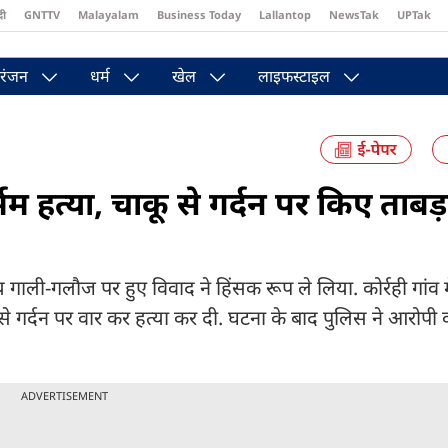
दी
GNTTV
Malayalam
Business Today
Lallantop
NewsTak
UPTak
st
Brides Today
Reader’s Digest
Astro Tak
Pakwan Gali
रंजन
धर्म
खेल
लाइफस्टाइल
्मम हत्या, चाकू से गर्दन पर किए ताबड़
े समय गाली-गलौज पर हुए विवाद ने हिंसक रूप ले लिया. कोर्रही गांव 
 गर्दन पर वार कर हत्या कर दी. घटना के बाद पुलिस ने आरोपी 
ADVERTISEMENT