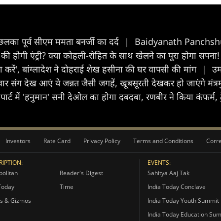
 छलका पूर्व सीएम ममता बनर्जी का दर्द
|
Baidyanath Panchshul: श
की होगी एंट्री? क्या कोहली-रोहित के साथ खेलने का पूरा होगा सपना
रें', बांग्लादेश ने दोहराई शेख हसीना की घर वापसी की मांग
|
उम
िवार संग देख आएं ये जन्नत जैसी जगहें, खूबसूरती देखकर हो जाएंगे मंत्रम
पार्ट में 'हनुमान' सनी देओल का होगा दबदबा, रणबीर ने किया कंफर्म, ट्
Investors
Rate Card
Privacy Policy
Terms and Conditions
Corre
IPTION:
EVENTS:
olitan
Reader's Digest
Sahitya Aaj Tak
Today
Time
India Today Conclave
s & Gizmos
India Today Youth Summit
India Today Education Su