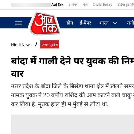
Aaj Tak
ई-पेपर
বাংলা
India Today
इंडिया टुडे हिं
MumbaiTak
BT Bazaar
Cosmopolitan
Harper's Bazaar
Northea
होम
ई-पेपर
भारत
मनो
Hindi News
उत्तर प्रदेश
बांदा में गाली देने पर युवक की निर
वार
उत्तर प्रदेश के बांदा जिले के बिसंडा थाना क्षेत्र में खेलत
नामक युवक ने 20 वर्षीय राशिद की आम काटने वाले चाकू से
कर लिया है. मृतक हाल ही में मुंबई से लौटा था.