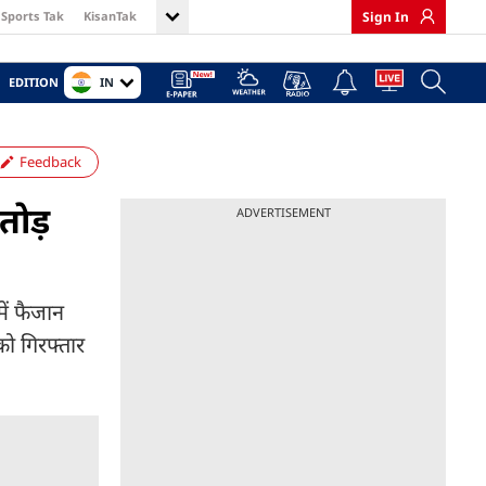
Sports Tak
KisanTak
Sign In
IN
EDITION
Feedback
तोड़
ADVERTISEMENT
में फैजान
को गिरफ्तार