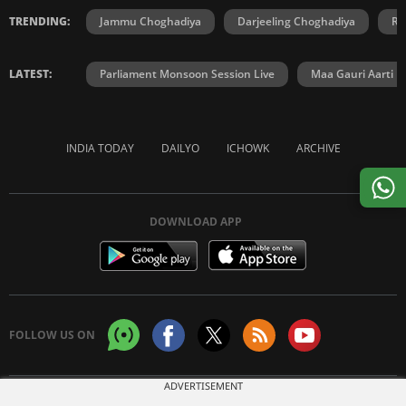
TRENDING:
Jammu Choghadiya
Darjeeling Choghadiya
Ra
LATEST:
Parliament Monsoon Session Live
Maa Gauri Aarti
INDIA TODAY
DAILYO
ICHOWK
ARCHIVE
DOWNLOAD APP
FOLLOW US ON
ADVERTISEMENT
Copyright © 2026 Living Media India Limited. For reprint rights:
Syndications