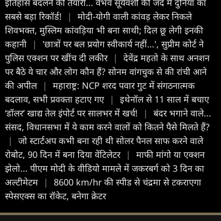
इतिहास बदलने की तैयारी... वैभव सूर्यवंशी की जद में दुनिया का
सबसे बड़ा रिकॉर्ड!
|
मोदी-योगी वाली कांवड़ लेकर निकले
शिवभक्त, मुस्लिम कांवड़िया भी बना साथी; दिल छू लेगी इनकी
कहानी
|
'छात्रों पर बल प्रयोग स्वीकार्य नहीं...', सुप्रीम कोर्ट ने
पुलिस एक्शन पर खींच दी लकीर
|
देवेंद्र महतो के साथ अनशन
पर बैठे ये चार और लोग कौन हैं? सोनम वांगचुक से की रांची आने
की अपील
|
महाराष्ट्र: NCP शरद पवार गुट में संगठनात्मक
बदलाव, सभी प्रवक्ता हटाए गए
|
इथेनॉल से 11 साल में बचाए
‘डॉलर’ खाद्य तेल इंपोर्ट पर सालभर में खर्च!
|
बंदर भगाने वाले...
संसद, विधानसभा में ये काम करने वालों को कितने पैसे मिलते हैं?
|
जो स्टार्टअप कभी बना रही थी सोलर पैनल साफ करने वाले
रोबोट, 90 दिन में बना दिया वेंटिलेटर
|
माफी मांगो या एक्शन
झेलो... पीएम मोदी के वीडियो मामले में जकरबर्ग को 3 दिन का
अल्टीमेटम
|
8600 km/hr की स्पीड से चंद्रमा से टकराएगा
स्पेसएक्स का रॉकेट, बनेगा क्रेटर