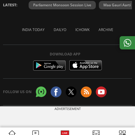
LATEST:
Parliament Monsoon Session Live
Maa Gauri Aarti
INDIA TODAY
DAILYO
ICHOWK
ARCHIVE
DOWNLOAD APP
FOLLOW US ON
ADVERTISEMENT
Copyright © 2026 Living Media India Limited. For reprint rights:
Syndications
Today