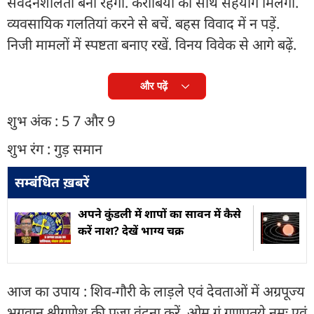
संवेदनशीलता बनी रहेगी. करीबियों का साथ सहयोग मिलेगा.
व्यवसायिक गलतियां करने से बचें. बहस विवाद में न पड़ें.
निजी मामलों में स्पष्टता बनाए रखें. विनय विवेक से आगे बढ़ें.
और पढ़ें
शुभ अंक : 5 7 और 9
शुभ रंग : गुड़ समान
सम्बंधित ख़बरें
अपने कुंडली में शापों का सावन में कैसे
करें नाश? देखें भाग्य चक्र
आज का उपाय : शिव-गौरी के लाड़ले एवं देवताओं में अग्रपूज्य
भगवान श्रीगणेश की पूजा वंदना करें. ओम् गं गणपतये नमः एवं