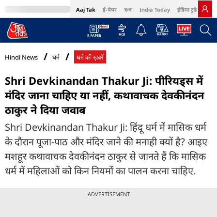
Aaj Tak
ई-पेपर
বাংলা
India Today
इंडिया टुडे हिंदी
MumbaiTak
BT Bazaar
Cosmopolitan
Harper's Bazaar
Northeast
Bri
Hindi News
धर्म
धर्म की ख़बरें
Shri Devkinandan Thakur Ji: पीरियड्स में
मंदिर जाना चाहिए या नहीं, कथावाचक देवकीनंदन
ठाकुर ने दिया जवाब
Shri Devkinandan Thakur Ji: हिंदू धर्म में मासिक धर्म
के दौरान पूजा-पाठ और मंदिर जाने की मनाही क्यों है? आइए
मशहूर कथावाचक देवकीनंदन ठाकुर से जानते हैं कि मासिक
धर्म में महिलाओं को किन नियमों का पालन करना चाहिए.
ADVERTISEMENT