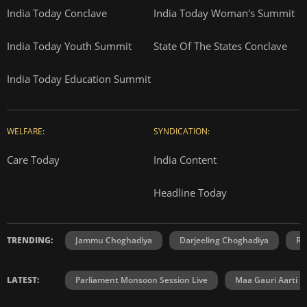
India Today Conclave
India Today Woman's Summit
India Today Youth Summit
State Of The States Conclave
India Today Education Summit
WELFARE:
SYNDICATION:
Care Today
India Content
Headline Today
TRENDING:
Jammu Choghadiya
Darjeeling Choghadiya
Ra
LATEST:
Parliament Monsoon Session Live
Maa Gauri Aarti