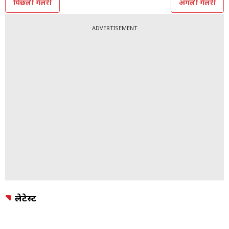
पिछली गैलरी
अगली गैलरी
ADVERTISEMENT
लेटेस्ट