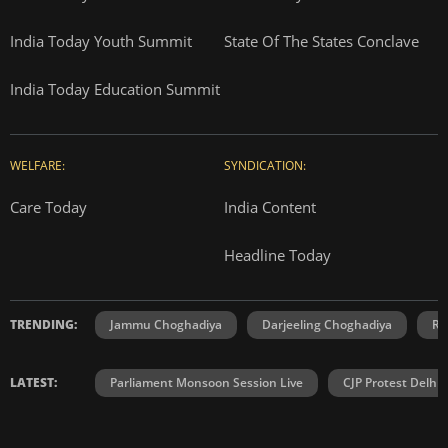
India Today Youth Summit
State Of The States Conclave
India Today Education Summit
WELFARE:
SYNDICATION:
Care Today
India Content
Headline Today
TRENDING:
Jammu Choghadiya
Darjeeling Choghadiya
Ra
LATEST:
Parliament Monsoon Session Live
CJP Protest Delhi 