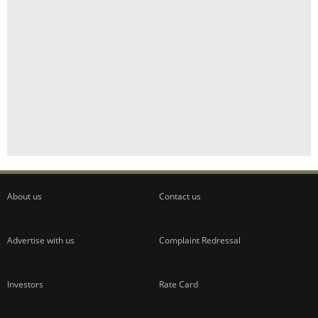
About us
Contact us
Advertise with us
Complaint Redressal
Investors
Rate Card