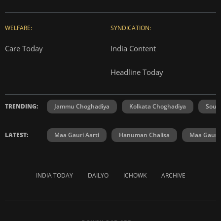
WELFARE:
SYNDICATION:
Care Today
India Content
Headline Today
TRENDING:
Jammu Choghadiya
Kolkata Choghadiya
Sout
LATEST:
Maa Gauri Aarti
Hanuman Chalisa
Maa Gauri 
INDIA TODAY
DAILYO
ICHOWK
ARCHIVE