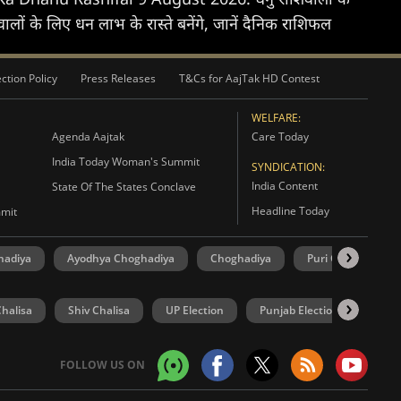
 के लिए धन लाभ के रास्ते बनेंगे, जानें दैनिक राशिफल
ction Policy
Press Releases
T&Cs for AajTak HD Contest
WELFARE:
Agenda Aajtak
Care Today
India Today Woman's Summit
SYNDICATION:
India Content
State Of The States Conclave
Headline Today
mmit
hadiya
Ayodhya Choghadiya
Choghadiya
Puri Choghadiya
halisa
Shiv Chalisa
UP Election
Punjab Election
Goa 
FOLLOW US ON