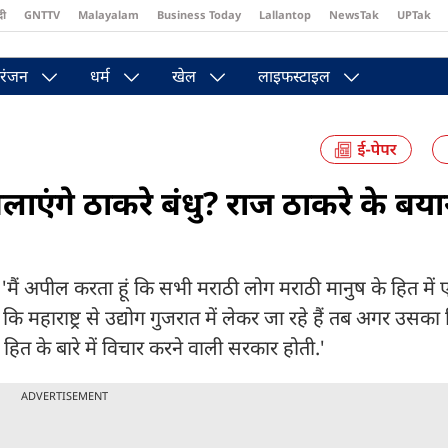
दी
GNTTV
Malayalam
Business Today
Lallantop
NewsTak
UPTak
st
Brides Today
Reader’s Digest
Astro Tak
Pakwan Gali
रंजन
धर्म
खेल
लाइफस्टाइल
लाएंगे ठाकरे बंधु? राज ठाकरे के बया
, 'मैं अपील करता हूं कि सभी मराठी लोग मराठी मानुष के हित म
 महाराष्ट्र से उद्योग गुजरात में लेकर जा रहे हैं तब अगर उसका
 के हित के बारे में विचार करने वाली सरकार होती.'
ADVERTISEMENT