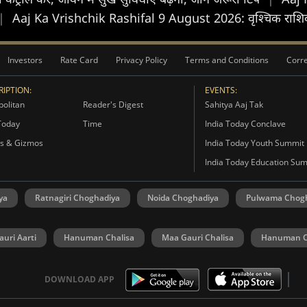
|
Aaj Ka Vrishchik Rashifal 9 August 2026: वृश्चिक राशिवालों
Investors
Rate Card
Privacy Policy
Terms and Conditions
Corre
IPTION:
EVENTS:
olitan
Reader's Digest
Sahitya Aaj Tak
Today
Time
India Today Conclave
s & Gizmos
India Today Youth Summit
India Today Education Su
ya
Ratnagiri Choghadiya
Noida Choghadiya
Pulwama Chog
uri Aarti
Hanuman Chalisa
Maa Gauri Chalisa
Hanuman C
DOWNLOAD APP