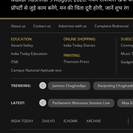
प्रॉपर्टी से जुड़े काम बनेंगे, मन की चिंता दूरी होगी, जानें शुभ रंग
About us
Contact us
Advertise with us
Complaint Redressal
EDUCATION:
ONLINE SHOPPING:
SUBSCR
Vasant Valley
India Today Diaries
Cosmop
India Today Education
Music 
PRINTING:
Thomson Press
ITMI
Gadget
Campus National Aptitude test
TRENDING:
Jammu Choghadiya
Darjeeling Choghadi
LATEST:
Parliament Monsoon Session Live
Maa Ga
INDIA TODAY
DAILYO
ICHOWK
ARCHIVE