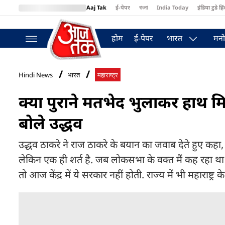
Aaj Tak
ई-पेपर
বাংলা
India Today
इंडिया टुडे हिं
MumbaiTak
BT Bazaar
Cosmopolitan
Harper's Bazaar
Northea
होम
ई-पेपर
भारत
मनो
Hindi News
भारत
महाराष्ट्र
क्या पुराने मतभेद भुलाकर हाथ मि
बोले उद्धव
उद्धव ठाकरे ने राज ठाकरे के बयान का जवाब देते हुए कहा
लेकिन एक ही शर्त है. जब लोकसभा के वक्त मैं कह रहा था कि
तो आज केंद्र में ये सरकार नहीं होती. राज्य में भी महाराष्ट्र