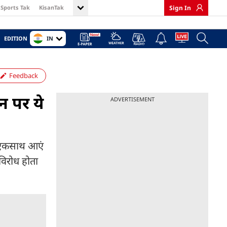
Sports Tak
KisanTak
Sign In
IN
EDITION
Feedback
न पर ये
ADVERTISEMENT
ें एकसाथ आएं
 विरोध होता