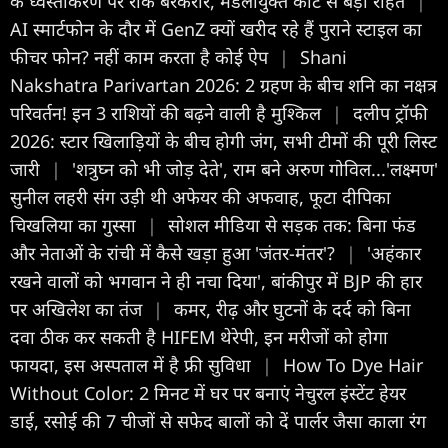
के ध्वस्तीकरण पर रोक बरकरार, मंडलायुक्त कोर्ट से बड़ी राहत
|
AI स्मार्टफोन के दौर में GenZ क्यों खरीद रहे हैं पुराने स्टाइल का
फीचर फोन? नहीं काम करता है कोई ऐप
|
Shani
Nakshatra Parivartan 2026: 2 ग्रहण के बीच शनि का नक्षत्र
परिवर्तन! इन 3 राशियों की बढ़ने वाली है मुश्किल
|
दलीप ट्रॉफी
2026: स्टार खिलाड़ियों के बीच होगी जंग, सभी टीमों की पूरी लिस्ट
जारी
|
'शत्रुघ्न को भी जोड़ देते', राम बने अरुण गोविल...'लक्ष्मण'
सुनील लहरी संग उड़ी थी अफेयर की अफवाह, फूटा दीपिका
चिखलिया का गुस्सा
|
सोशल मीडिया से सड़क तक: बिना फंड
और नेताओं के रांची में कैसे खड़ा हुआ 'जंतर-मंतर'?
|
'अहंकार
रखने वालों को भगवान ने ही नचा दिया', बांकीपुर में BJP की हार
पर अखिलेश का तंज
|
कमर, रीढ़ और घुटनों के दर्द को बिना
दवा ठीक कर सकती है HIFEM थेरेपी, इन मरीजों को होगा
फायदा, इस अस्पताल में है फ्री सुविधा
|
How To Dye Hair
Without Color: 2 मिनट में घर पर बनाएं नेचुरल इंस्टेंट हेयर
डाई, रसोई की 7 चीजों से सफेद बालों को दें पार्लर जैसा काला रंग