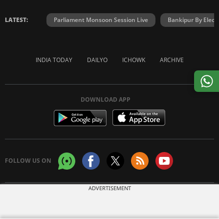
LATEST:
Parliament Monsoon Session Live
Bankipur By Elect
INDIA TODAY
DAILYO
ICHOWK
ARCHIVE
DOWNLOAD APP
FOLLOW US ON
ADVERTISEMENT
Copyright © 2026 Living Media India Limited. For reprint rights:
Syndications
Today