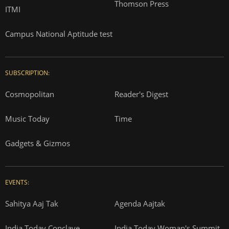
Thomson Press
ITMI
Campus National Aptitude test
SUBSCRIPTION:
Cosmopolitan
Reader's Digest
Music Today
Time
Gadgets & Gizmos
EVENTS:
Sahitya Aaj Tak
Agenda Aajtak
India Today Conclave
India Today Woman's Summit