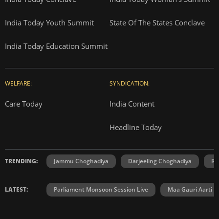
India Today Youth Summit
State Of The States Conclave
India Today Education Summit
WELFARE:
SYNDICATION:
Care Today
India Content
Headline Today
TRENDING:
Jammu Choghadiya
Darjeeling Choghadiya
Ra
LATEST:
Parliament Monsoon Session Live
Maa Gauri Aarti