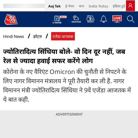
Aaj Tak
ई-पेपर
বাংলা
India Today
इंडिया टुडे हिंदी
MumbaiTak
BT Bazaar
Cosmopolitan
Harper's Bazaar
Northeast
Bri
Hindi News
इवेंट्स
एजेंडा आजतक
ज्योतिरादित्य सिंधिया बोले- वो दिन दूर नहीं, जब
रेल से ज्यादा हवाई सफर करेंगे लोग
कोरोना के नए वैरिएंट Omicron की चुनौती से निपटने के
लिए नागर विमानन मंत्रालय ने पूरी तैयारी कर ली है. नागर
विमानन मंत्री ज्योतिरादित्य सिंधिया ने 9वें एजेंडा आजतक में
ये बात कही.
ADVERTISEMENT