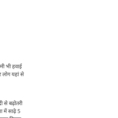
दमी भी हवाई
र लोग यहां से
ी से बढ़ोतरी
 में साढ़े 5