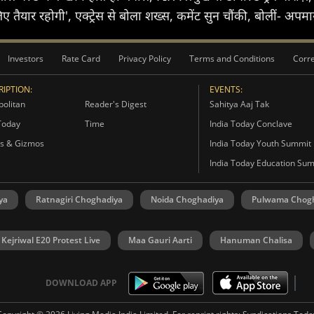
लिए तैयार रहोगी', एक्ट्रेस से बोला शख्स, कमेंट सुन चौंकी, बोलीं- अप
Investors
Rate Card
Privacy Policy
Terms and Conditions
Corre
IPTION:
EVENTS:
olitan
Reader's Digest
Sahitya Aaj Tak
Today
Time
India Today Conclave
s & Gizmos
India Today Youth Summit
India Today Education Su
ya
Ratnagiri Choghadiya
Noida Choghadiya
Pulwama Chog
 Kejriwal E20 Protest Live
Maa Gauri Aarti
Hanuman Chalisa
DOWNLOAD APP