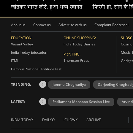
जीतकर भारत लौटे, हुआ भव्य स्वागत
|
'फिरंगी हो, सोने के 
About us
Contact us
Advertise with us
Complaint Redressal
EDUCATION:
ONLINE SHOPPING:
SUBSCR
Vasant Valley
India Today Diaries
Cosmop
India Today Education
Music 
PRINTING:
Thomson Press
ITMI
Gadget
Campus National Aptitude test
TRENDING:
Jammu Choghadiya
Darjeeling Choghadi
LATEST:
Parliament Monsoon Session Live
Arvind
INDIA TODAY
DAILYO
ICHOWK
ARCHIVE