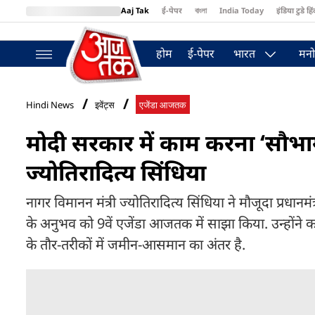
Aaj Tak
ई-पेपर
বাংলা
India Today
इंडिया टुडे हिं
MumbaiTak
BT Bazaar
Cosmopolitan
Harper's Bazaar
Northea
होम
ई-पेपर
भारत
मनो
Hindi News
इवेंट्स
एजेंडा आजतक
मोदी सरकार में काम करना ‘सौभाग
ज्योतिरादित्य सिंधिया
नागर विमानन मंत्री ज्योतिरादित्य सिंधिया ने मौजूदा प्रधानमं
के अनुभव को 9वें एजेंडा आजतक में साझा किया. उन्होंने
के तौर-तरीकों में जमीन-आसमान का अंतर है.