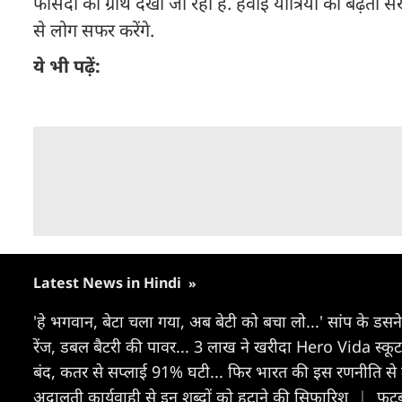
फीसदी की ग्रोथ देखी जा रही है. हवाई यात्रियों की बढ़ती संख
से लोग सफर करेंगे.
ये भी पढ़ें:
Latest News in Hindi
»
'हे भगवान, बेटा चला गया, अब बेटी को बचा लो...' सांप के डसने
रेंज, डबल बैटरी की पावर... 3 लाख ने खरीदा Hero Vida स्कू
बंद, कतर से सप्लाई 91% घटी... फिर भारत की इस रण​नीति से
अदालती कार्यवाही से इन शब्दों को हटाने की सिफारिश
|
फुटब