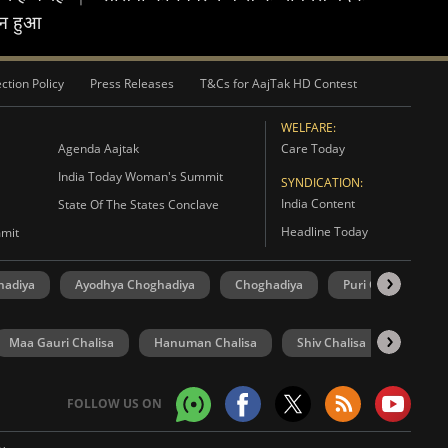
मान हुआ
ction Policy
Press Releases
T&Cs for AajTak HD Contest
WELFARE:
Agenda Aajtak
Care Today
India Today Woman's Summit
SYNDICATION:
India Content
State Of The States Conclave
Headline Today
mmit
hadiya
Ayodhya Choghadiya
Choghadiya
Puri Choghadiya
Maa Gauri Chalisa
Hanuman Chalisa
Shiv Chalisa
UP Elec
FOLLOW US ON