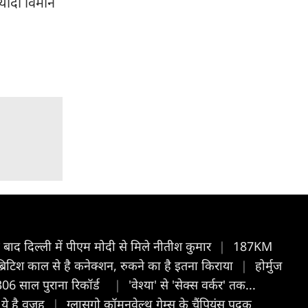
ज्यादा विमान
े बाद दिल्ली में पीएम मोदी से मिले नीतीश कुमार
|
187KM
 ब्रिटिश काल से है कनेक्शन, रुकने का है इतना किराया
|
होर्मुज
ा 306 साल पुराना रिकॉर्ड
|
'वेश्या' से 'सेक्स वर्कर' तक...
, ये है वजह
|
ग्लासगो कॉमनवेल्थ गेम्स के चैंपियंस पदक