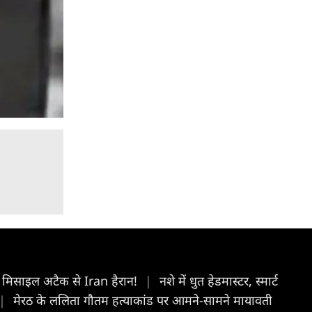
मिसाइल अटैक से Iran हैरान!
|
नशे में धुत हेडमास्टर, स्मार्ट
|
मेरठ के ललिता गौतम हत्याकांड पर आमने-सामने मायावती