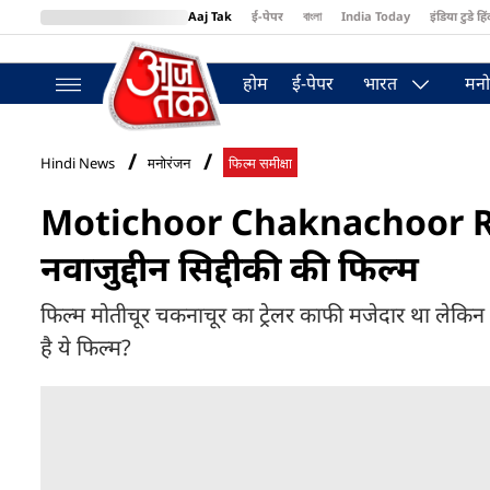
Aaj Tak
ई-पेपर
বাংলা
India Today
इंडिया टुडे हिं
MumbaiTak
BT Bazaar
Cosmopolitan
Harper's Bazaar
Northea
होम
ई-पेपर
भारत
मनो
Hindi News
मनोरंजन
फिल्‍म समीक्षा
Motichoor Chaknachoor Rev
नवाजुद्दीन सिद्दीकी की फिल्म
फिल्म मोतीचूर चकनाचूर का ट्रेलर काफी मजेदार था लेकिन
है ये फिल्म?