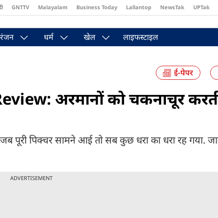
दी
GNTTV
Malayalam
Business Today
Lallantop
NewsTak
UPTak
st
Brides Today
Reader’s Digest
Astro Tak
Pakwan Gali
रंजन
धर्म
खेल
लाइफस्टाइल
iew: अरमानों को चकनाचूर करती
 जब पूरी पिक्चर सामने आई तो सब कुछ धरा का धरा रह गया. जान
ADVERTISEMENT