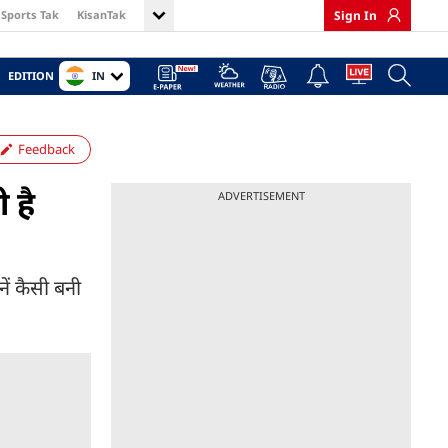
Sports Tak
KisanTak
Sign In
IN
EDITION
Feedback
 है
ADVERTISEMENT
ें कैसी बनी