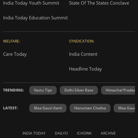
India Today Youth Summit
State Of The States Conclave
India Today Education Summit
WELFARE:
SYNDICATION:
Care Today
India Content
Headline Today
TRENDING:
Vastu Tips
Delhi Silver Rate
Himachal Prades
LATEST:
Maa Gauri Aarti
Hanuman Chalisa
Maa Gauri 
INDIA TODAY
DAILYO
ICHOWK
ARCHIVE