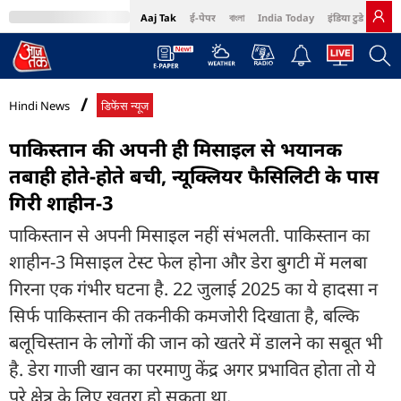
Aaj Tak
ई-पेपर
বাংলা
India Today
इंडिया टुडे हिंदी
MumbaiTak
BT Bazaar
Cosmopolitan
Harper's Bazaar
Northeast
Bri
Hindi News
डिफेंस न्यूज
पाकिस्तान की अपनी ही मिसाइल से भयानक
तबाही होते-होते बची, न्यूक्लियर फैसिलिटी के पास
गिरी शाहीन-3
पाकिस्तान से अपनी मिसाइल नहीं संभलती. पाकिस्तान का
शाहीन-3 मिसाइल टेस्ट फेल होना और डेरा बुगटी में मलबा
गिरना एक गंभीर घटना है. 22 जुलाई 2025 का ये हादसा न
सिर्फ पाकिस्तान की तकनीकी कमजोरी दिखाता है, बल्कि
बलूचिस्तान के लोगों की जान को खतरे में डालने का सबूत भी
है. डेरा गाजी खान का परमाणु केंद्र अगर प्रभावित होता तो ये
पूरे क्षेत्र के लिए खतरा हो सकता था.