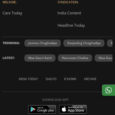
WELFARE:
SYNDICATION:
Care Today
India Content
Headline Today
TRENDING:
Jammu Choghadiya
Darjeeling Choghadiya
Ra
LATEST:
Maa Gauri Aarti
Hanuman Chalisa
Maa Gauri 
INDIA TODAY
DAILYO
ICHOWK
ARCHIVE
DOWNLOAD APP