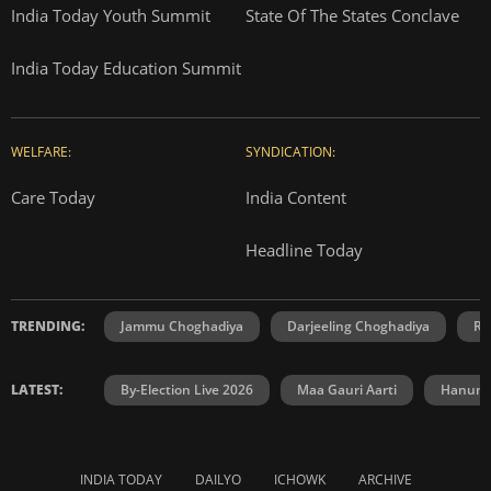
India Today Youth Summit
State Of The States Conclave
India Today Education Summit
WELFARE:
SYNDICATION:
Care Today
India Content
Headline Today
TRENDING:
Jammu Choghadiya
Darjeeling Choghadiya
Ra
LATEST:
By-Election Live 2026
Maa Gauri Aarti
Hanuma
INDIA TODAY
DAILYO
ICHOWK
ARCHIVE