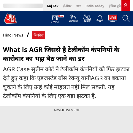
Aaj Tak
ई-पेपर
বাংলা
India Today
इंडिया टुडे हिंदी
MumbaiTak
BT Bazaar
Cosmopolitan
Harper's Bazaar
Northeast
Bri
Hindi News
बिजनेस
What is AGR जिससे है टेलीकॉम कंपनियों के
कारोबार का भट्ठा बैठ जाने का डर
AGR Case सुप्रीम कोर्ट ने टेलीकॉम कंपनियों को फिर झटका
देते हुए कहा कि एडजस्टेड ग्रॉस रेवेन्यू यानीAGR का बकाया
चुकाने के लिए उन्हें कोई मोहलत नहीं मिल सकती. यह
टेलीकॉम कंपनियों के लिए एक बड़ा झटका है.
ADVERTISEMENT