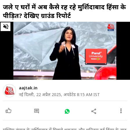
जले हुए घरों में अब कैसे रह रहे मुर्शिदाबाद हिंसा के
पीड़ित? देखिए ग्राउंड रिपोर्ट
0
of
11
minutes,
9
seconds
aajtak.in
नई दिल्ली,
22 अप्रैल 2025,
अपडेटेड 8:15 AM IST