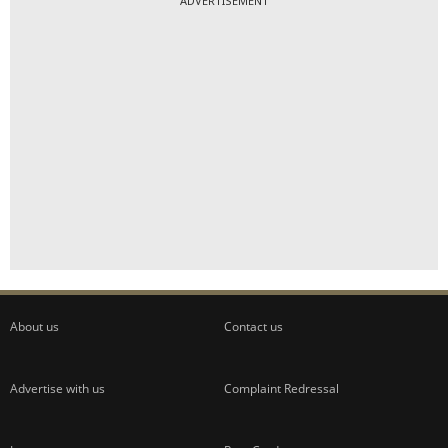
ADVERTISEMENT
About us
Contact us
Advertise with us
Complaint Redressal