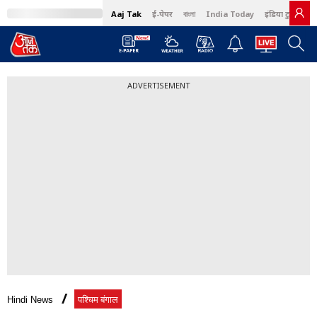
Aaj Tak
ई-पेपर
বাংলা
India Today
इंडिया टुडे हिंदी
ADVERTISEMENT
Hindi News
पश्चिम बंगाल