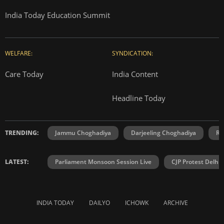
India Today Education Summit
WELFARE:
SYNDICATION:
Care Today
India Content
Headline Today
TRENDING:
Jammu Choghadiya
Darjeeling Choghadiya
Ra
LATEST:
Parliament Monsoon Session Live
CJP Protest Delhi 
INDIA TODAY
DAILYO
ICHOWK
ARCHIVE