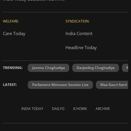
WELFARE:
SYNDICATION:
Care Today
India Content
Headline Today
TRENDING:
Jammu Choghadiya
Darjeeling Choghadiya
Ra
LATEST:
Parliament Monsoon Session Live
Maa Gauri Aarti
INDIA TODAY
DAILYO
ICHOWK
ARCHIVE