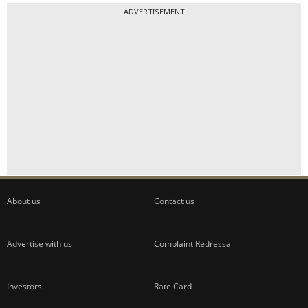
ADVERTISEMENT
About us
Contact us
Advertise with us
Complaint Redressal
Investors
Rate Card