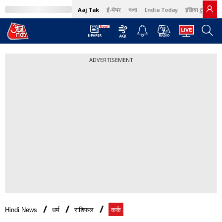
Aaj Tak
ई-पेपर
বাংলা
India Today
इंडिया टुडे हिंदी
ADVERTISEMENT
Hindi News
धर्म
राशिफल
कर्क