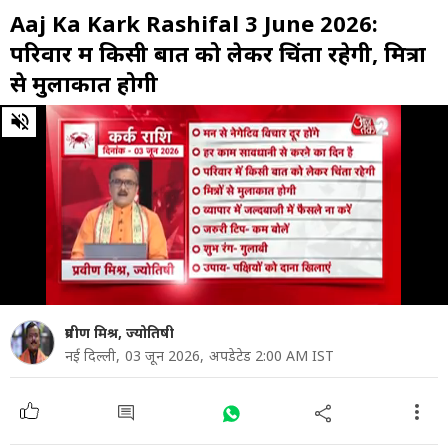
Aaj Ka Kark Rashifal 3 June 2026:
परिवार में किसी बात को लेकर चिंता रहेगी, मित्रों
से मुलाकात होगी
0
of
59
seconds
प्रवीण मिश्र, ज्योतिषी
नई दिल्ली,
03 जून 2026,
अपडेटेड 2:00 AM IST