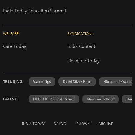
India Today Education Summit
WELFARE:
SYNDICATION:
Care Today
India Content
Headline Today
TRENDING:
Vastu Tips
Delhi Silver Rate
Himachal Prades
LATEST:
NEET UG Re-Test Result
Maa Gauri Aarti
Hanu
INDIA TODAY
DAILYO
ICHOWK
ARCHIVE