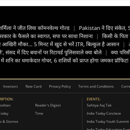
्मिला ने जीत लिया कॉमनवेल्थ गोल्ड
|
Pakistan ने दिए संकेत,
सरकार के फैसले का स्वागत, सपा पर साधा निशाना
|
किसी के पिता म
खिरी मौका... 5 मिनट में खुद से भरें ITR, बिल्कुल है आसान
|
ते', संसद में दिए बयानों पर रिटायर्ड पुलिसवाले क्या बोले
|
क्या परिस
नि का धमाकेदार गोचर, 6 राशियों को प्राप्त होगा जमकर प्रॉफिट!
Investors
Rate Card
Privacy Policy
Terms and Conditions
Corre
IPTION:
EVENTS:
olitan
Reader's Digest
Sahitya Aaj Tak
Today
Time
India Today Conclave
s & Gizmos
India Today Youth Summit
India Today Education Su