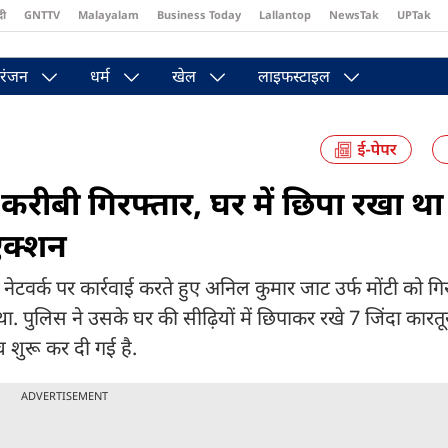
दी
GNTTV
Malayalam
Business Today
Lallantop
NewsTak
UPTak
st
Brides Today
Reader’s Digest
Astro Tak
Pakwan Gali
रंजन
धर्म
खेल
लाइफस्टाइल
का करीबी गिरफ्तार, घर में छिपा रखा था
एक्शन
जुड़े नेटवर्क पर कार्रवाई करते हुए अनिल कुमार जाट उर्फ मोंटी को ग
ं था. पुलिस ने उसके घर की सीढ़ियों में छिपाकर रखे 7 जिंदा कार
च शुरू कर दी गई है.
ADVERTISEMENT