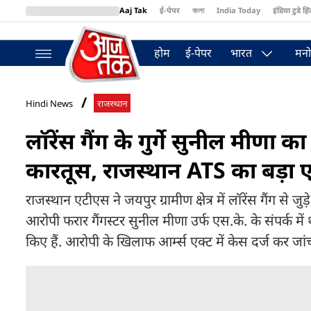
Aaj Tak
ई-पेपर
বাংলা
India Today
इंडिया टुडे हिं
MumbaiTak
BT Bazaar
Cosmopolitan
Harper's Bazaar
Northea
होम
ई-पेपर
भारत
मनो
Hindi News
राजस्थान
लॉरेंस गैंग के गुर्गे सुनील मीणा 
कारतूस, राजस्थान ATS का बड़ा 
राजस्थान एटीएस ने जयपुर ग्रामीण क्षेत्र में लॉरेंस गैंग से 
आरोपी फरार गैंगस्टर सुनील मीणा उर्फ एस.के. के संपर्क मे
किए हैं. आरोपी के खिलाफ आर्म्स एक्ट में केस दर्ज कर जां