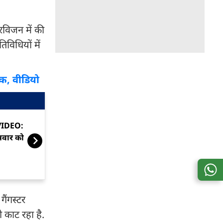
रविजन में की
विधियों में
वक, वीडियो
IDEO: तेज रफ्तार SUV ने स्कूटी
राजस्थान: जिस च
वार को उड़ाया, मौके पर मौत
PhD-MBA वाले 
उसपर बवाल
गैंगस्टर
ी काट रहा है.