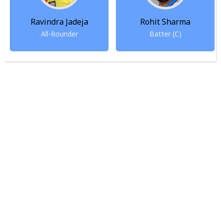
Ravindra Jadeja
Rohit Sharma
All-Rounder
Batter (C)