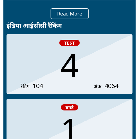
Read More
इंडिया आईसीसी रैंकिंग
TEST
4
104
4064
रेटिंग
अंक
वनडे
1