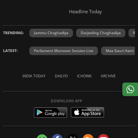
Headline Today
TRENDING:
Jammu Choghadiya
Darjeeling Choghadiya
Ra
LATEST:
Parliament Monsoon Session Live
Maa Gauri Aarti
INDIA TODAY
DAILYO
ICHOWK
ARCHIVE
DOWNLOAD APP