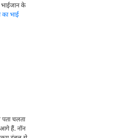
े भाईजान के
 का भाई
से पता चलता
गे हैं. नॉन
भरकम डंबल से