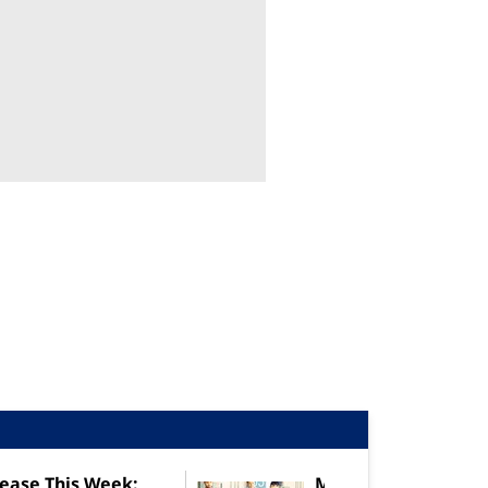
ease This Week:
MS धोनी की लग्जरी ला