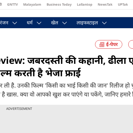
दी
GNTTV
Malayalam
Business Today
Lallantop
NewsTak
UPTak
st
Brides Today
Reader’s Digest
Astro Tak
Pakwan Gali
रंजन
धर्म
खेल
लाइफस्टाइल
view: जबरदस्ती की कहानी, ढीला 
म करती है भेजा फ्राई
र ली है. उनकी फिल्म 'किसी का भाई किसी की जान' रिलीज हो च
 खास. क्या वो आपको खुश कर पाएंगे या पकेंगे, जानिए हमारे रिव्
ADVERTISEMENT