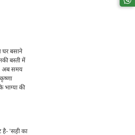
र एक
KKBKKJ को मिली बेहद फीकी
 नहीं!
ओपनिंग!
न घर बसाने
ी बस्ती में
 है. अब समय
कृष्णा
ंकि भाग्या की
ट है- 'सही का