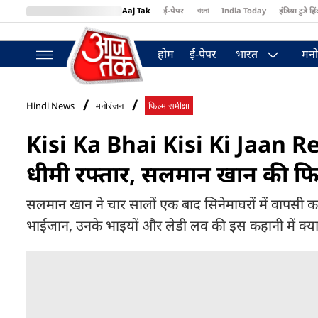
Aaj Tak
ई-पेपर
বাংলা
India Today
इंडिया टुडे हिं
MumbaiTak
BT Bazaar
Cosmopolitan
Harper's Bazaar
Northea
होम
ई-पेपर
भारत
मनो
Hindi News
मनोरंजन
फिल्‍म समीक्षा
Kisi Ka Bhai Kisi Ki Jaan Re
धीमी रफ्तार, सलमान खान की फिल्
सलमान खान ने चार सालों एक बाद सिनेमाघरों में वापसी क
भाईजान, उनके भाइयों और लेडी लव की इस कहानी में क्या है