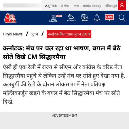
Aaj Tak
ई-पेपर
বাংলা
India Today
इंडिया टुडे हिंदी
MumbaiTak
BT Bazaar
Cosmopolitan
Harper's Bazaar
Northeast
Bri
Hindi News
चुनाव
कर्नाटक विधानसभा चुनाव 2018
कर्नाटक: मंच पर चल रहा था भाषण, बगल में बैठे
सोते दिखे CM सिद्धारमैया
ऐसी ही एक रैली में राज्य से सीएम और कांग्रेस के वरिष्ठ नेता
सिद्धारमैया पहुंचे थे लेकिन उन्हें मंच पर सोते हुए देखा गया है.
कलबुर्गी की रैली के दौरान लोकसभा में नेता प्रतिपक्ष
मल्लिकार्जुन खड़गे के बगल में बैठ सिद्धारमैया मंच पर सोते
दिखे.
ADVERTISEMENT