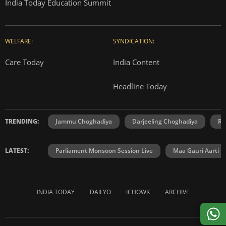
India Today Education Summit
WELFARE:
SYNDICATION:
Care Today
India Content
Headline Today
TRENDING:
Jammu Choghadiya
Darjeeling Choghadiya
Ra
LATEST:
Parliament Monsoon Session Live
Maa Gauri Aarti
INDIA TODAY
DAILYO
ICHOWK
ARCHIVE