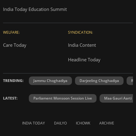
India Today Education Summit
WELFARE:
SYNDICATION:
Care Today
India Content
Headline Today
TRENDING:
Jammu Choghadiya
Darjeeling Choghadiya
Ra
LATEST:
Parliament Monsoon Session Live
Maa Gauri Aarti
INDIA TODAY
DAILYO
ICHOWK
ARCHIVE