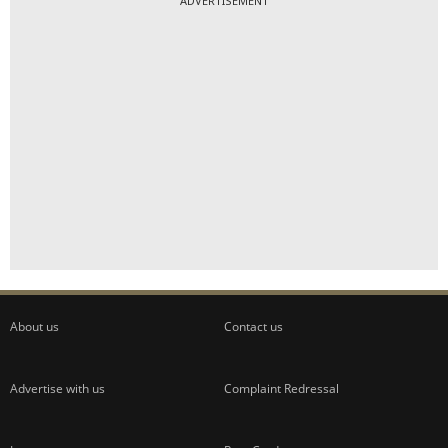
ADVERTISEMENT
About us
Contact us
Advertise with us
Complaint Redressal