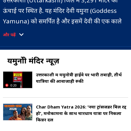
उत्तरकाशी (Uttarkashi) जिले में 3,291 मीटर की
ऊंचाई पर स्थित है. यह मंदिर देवी यमुना (Goddess
Yamuna) को समर्पित है और इसमें देवी की एक काले
संगमरमर की मूर्ति (Black Marble Idol) स्थापित है.
और पढ़ें
यमुनोत्री मंदिर उत्तराखंड के मुख्य शहरों - ऋषिकेश, हरिद्वार
और देहरादून से पूरे दिन की यात्रा करके पहुंचा जा सकता है.
यमुनोत्री मंदिर न्यूज़
यमुनोत्री मंदिर तक जाने के लिए हनुमान चट्टी
(Hanuman Chatti) शहर से 13 किलोमीटर की
उत्तरकाशी में यमुनोत्री हाईवे पर भारी तबाही, तीर्थ
यात्रियों की आवाजाही रुकी
ट्रेकिंग करनी पड़ती है. इसके बाद, जानकी चट्टी (Janki
0:20
Chatti) से 6 किलोमीटर की पैदल यात्रा करनी पड़ती है;
इस रास्ते में घोड़े या पालकी भी किराए पर उपलब्ध हैं.
Char Dham Yatra 2026: 'नया ट्रांसजेंडर बिल रद्द
हो', मनोकामना के साथ चारधाम यात्रा पर निकला
हनुमान चट्टी से यमुनोत्री तक की चढ़ाई के दौरान कई झरनें
किन्नर दल
देखे जा सकते हैं. हनुमान चट्टी से यमुनोत्री तक दो ट्रेकिंग