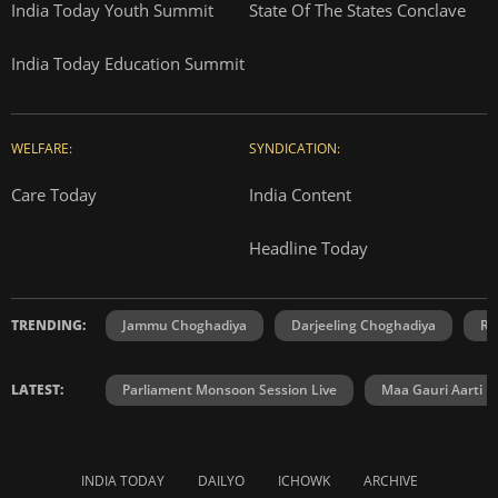
India Today Youth Summit
State Of The States Conclave
India Today Education Summit
WELFARE:
SYNDICATION:
Care Today
India Content
Headline Today
TRENDING:
Jammu Choghadiya
Darjeeling Choghadiya
Ra
LATEST:
Parliament Monsoon Session Live
Maa Gauri Aarti
INDIA TODAY
DAILYO
ICHOWK
ARCHIVE