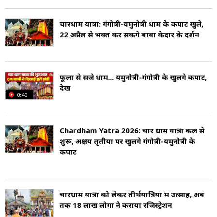
मार्ग हैं, एक दाहिने किनारे के साथ मार्कंडेय तीर्थ
चारधाम यात्रा: गंगोत्री-यमुनोत्री धाम के कपाट खुले,
(Markandeya) के माध्यम से आगे बढ़ता है, जहां ऋषि
22 अप्रैल से भक्त कर सकेंगे बाबा केदार के दर्शन
मार्कंडेय ने मार्कंडेय पुराण (Markandeya Purana)
लिखा था, दूसरा मार्ग जो नदी के बाएं किनारे पर स्थित है,
फूलों से सजे धाम... यमुनोत्री-गंगोत्री के खुलेंगे कपाट,
खरसाली से होकर जाता है, जहां से यमुनोत्री पांच या छह
देखें
घंटे की चढ़ाई की दूरी पर है
0:40
यमुनोत्री मंदिर देवी को समर्पित एक मंदिर है. यह बंदरपंच
Chardham Yatra 2026: चार धाम यात्रा कल से
(Bandarpunch) की पृष्ठभूमि पर स्थित है. यह मंदिर
शुरू, अक्षय तृतीया पर खुलेंगे गंगोत्री-यमुनोत्री के
कपाट
चार धाम तीर्थ यात्रा सर्किट का हिस्सा है.
यह मंदिर अक्षय तृतीया ( Akshaya Tritiya) को खुलता
चारधाम यात्रा को लेकर तीर्थयात्रियों में उत्साह, अब
है और सर्दियों के लिए यम द्वितीया (Yama Dwitiya)
तक 18 लाख लोगों ने कराया रजिस्ट्रेशन