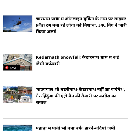
(दिवाली के बाद दूसरा दिन) को बंद हो जाता है. थोड़ा आगे
यमुना नदी का वास्तविक स्रोत है जो लगभग 4,421 मीटर
चारधाम यात्रा में ऑनलाइन बुकिंग के नाम पर साइबर
की ऊंचाई पर है. यमुनोत्री में दो गर्म झरने भी मौजूद हैं, जो
फ्रॉड! ठग बना रहे लोगों को निशाना, I4C विंग ने जारी
किया अलर्ट
3,292 मीटर की ऊंचाई पर हैं. सूर्य कुंड (Surya Kund)
में गर्म पानी होता है, जबकि गौरी कुंड (Gauri Kund) में
स्नान के लिए उपयुक्त गुनगुना पानी होता है. मंदिर के
Kedarnath Snowfall: केदारनाथ धाम में रूई
जैसी बर्फबारी
आसपास कुछ छोटे आश्रम और गेस्ट हाउस उपलब्ध हैं.
0:51
यहां उनियाल परिवार के पुजारियों द्वारा प्रसाद बनाने उसके
वितरण करने और अनुष्ठान पूजा जैसे कर्तव्यों का पालन
'राज्यपाल भी बदरीनाथ-केदारनाथ नहीं जा पाएंगे?',
गैर-हिंदुओं की एंट्री बैन की तैयारी पर कांग्रेस का
किया जाता है.
सवाल
पहाड़ों में पानी भी बना बर्फ, झरने-नदियां जमीं