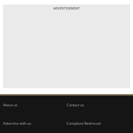
ADVERTISEMENT
About us
Contact us
Advertise with us
Complaint Redressal