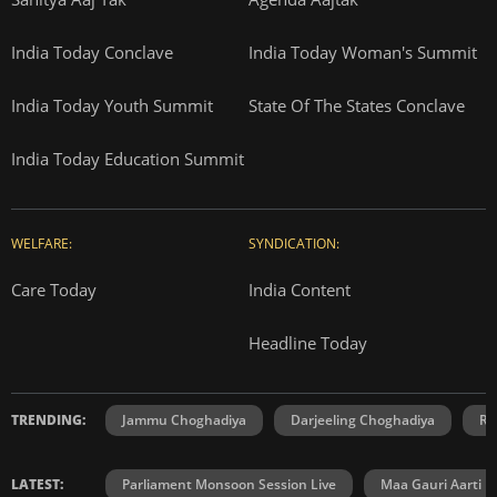
India Today Conclave
India Today Woman's Summit
India Today Youth Summit
State Of The States Conclave
India Today Education Summit
WELFARE:
SYNDICATION:
Care Today
India Content
Headline Today
TRENDING:
Jammu Choghadiya
Darjeeling Choghadiya
Ra
LATEST:
Parliament Monsoon Session Live
Maa Gauri Aarti