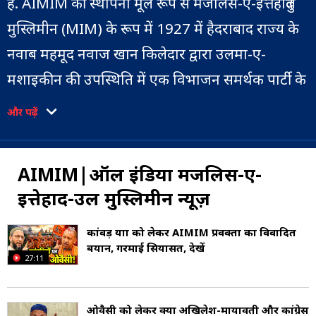
है. AIMIM की स्थापना मूल रूप से मजलिस-ए-इत्तेहादुल
मुस्लिमीन (MIM) के रूप में 1927 में हैदराबाद राज्य के
नवाब महमूद नवाज खान किलेदार द्वारा उलमा-ए-
मशाइकीन की उपस्थिति में एक विभाजन समर्थक पार्टी के
रूप में की गई थी. पार्टी की पहली बैठक 12 नवंबर 1927
और पढ़ें
को नवाज खान के घर पर हुई थी.
यह राज्य तेलंगाना, महाराष्ट्र, उत्तर प्रदेश, तमिलनाडु और
AIMIM|ऑल इंडिया मजलिस-ए-
बिहार में भी एक महत्वपूर्ण राजनीतिक दल है. AIMIM ने
इत्तेहाद-उल मुस्लिमीन न्यूज़
1984 से हैदराबाद निर्वाचन क्षेत्र की लोकसभा सीट पर
कांवड़ यात्रा को लेकर AIMIM प्रवक्ता का विवादित
कब्जा कर रखा है. 2014 के तेलंगाना विधान सभा चुनावों
बयान, गरमाई सियासत, देखें
27:11
में, पार्टी ने सात सीटें जीतीं और भारत के चुनाव आयोग
द्वारा 'राज्य पार्टी' के रूप में मान्यता प्राप्त की.
ओवैसी को लेकर क्या अखिलेश-मायावती और कांग्रेस