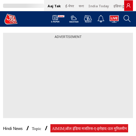
Aaj Tak
ई-पेपर
বাংলা
India Today
इंडिया टुडे हिंदी
ADVERTISEMENT
Hindi News
Topic
AIMIM|ऑल इंडिया मजलिस-ए-इत्तेहाद-उल मुस्लिमीन