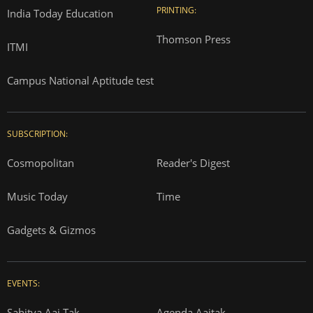
PRINTING:
India Today Education
Thomson Press
ITMI
Campus National Aptitude test
SUBSCRIPTION:
Cosmopolitan
Reader's Digest
Music Today
Time
Gadgets & Gizmos
EVENTS:
Sahitya Aaj Tak
Agenda Aajtak