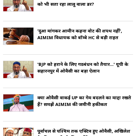
को भी सता रहा लालू वाला डर?
पुराने हैदराबाद से परे दूसरे राज्यों में इसकी बहुत कम
उपस्थिति थी. हालांकि, हाल के वर्षों में, इसका अन्य राज्यों
में विस्तार होना शुरू हुआ है. अब इसकी महाराष्ट्र में
'दुआ मांगकर आमीन कहना वोट की शपथ नहीं',
AIMIM विधायक को बॉम्बे HC से बड़ी राहत
महत्वपूर्ण उपस्थिति है. इम्तियाज जलील ने औरंगाबाद
लोकसभा क्षेत्र से जीत हासिल की और कई सदस्य विधान
सभा के लिए चुने गए. AIMIM ने 2020 में पांच विधान
'BJP को हराने के लिए गठबंधन को तैयार...' यूपी के
सहारनपुर में ओवैसी का बड़ा ऐलान
सभा सीटें जीतकर बिहार में भी अपनी पैठ बना ली है.
पार्टी के कई सदस्यों पर हिंसा भड़काने, भय फैलाने और
क्या ओवैसी वाकई UP का गेम बदलने का माद्दा रखते
नफरत फैलाने वाले भाषण देने का आरोप लगा जाता
हैं? समझें AIMIM की जमीनी हकीकत
रहा है.
पूर्वांचल से पश्चिम तक एक्टिव हुए ओवैसी, अखिलेश