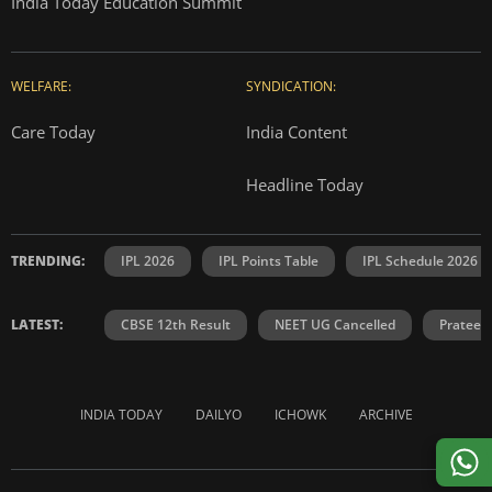
India Today Education Summit
WELFARE:
SYNDICATION:
Care Today
India Content
Headline Today
TRENDING:
IPL 2026
IPL Points Table
IPL Schedule 2026
LATEST:
CBSE 12th Result
NEET UG Cancelled
Prateek
INDIA TODAY
DAILYO
ICHOWK
ARCHIVE