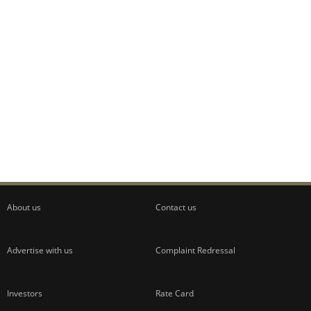
About us
Contact us
Advertise with us
Complaint Redressal
Investors
Rate Card