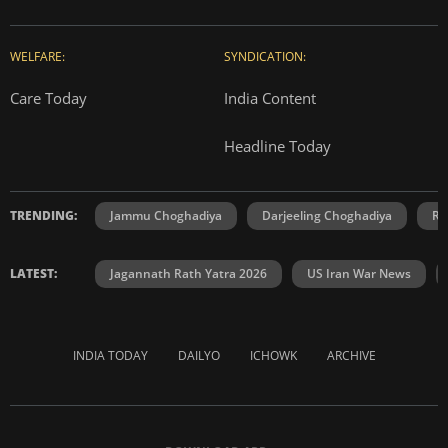
WELFARE:
SYNDICATION:
Care Today
India Content
Headline Today
TRENDING:
Jammu Choghadiya
Darjeeling Choghadiya
Ra
LATEST:
Jagannath Rath Yatra 2026
US Iran War News
INDIA TODAY
DAILYO
ICHOWK
ARCHIVE