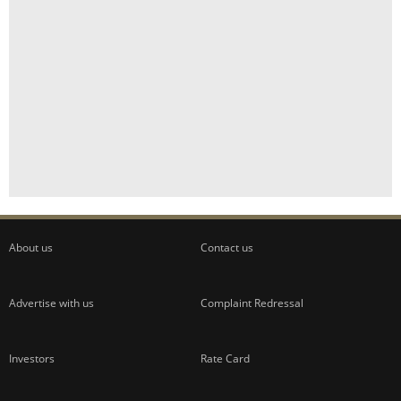
About us
Contact us
Advertise with us
Complaint Redressal
Investors
Rate Card