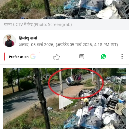
घटना CCTV में कैद.(Photo: Screengrab)
हिमांशु शर्मा
अलवर,
05 मार्च 2026,
(अपडेटेड 05 मार्च 2026, 4:18 PM IST)
Prefer us on
राजस्थान के अलवर जिले में तेज रफ्तार के कारण बड़ा सड़क
हादसा सामने आया है. अलवर-बहरोड़ सड़क मार्ग पर जिंदोली
गांव के पास एक तेज रफ्तार टेंपो अचानक अनियंत्रित होकर
पलट गया. बताया जा रहा है कि सामने से आ रही तेज रफ्तार
रोडवेज बस को बचाने के प्रयास में चालक ने अचानक वाहन
मोड़ दिया, जिससे टेंपो का संतुलन बिगड़ गया और वह सड़क