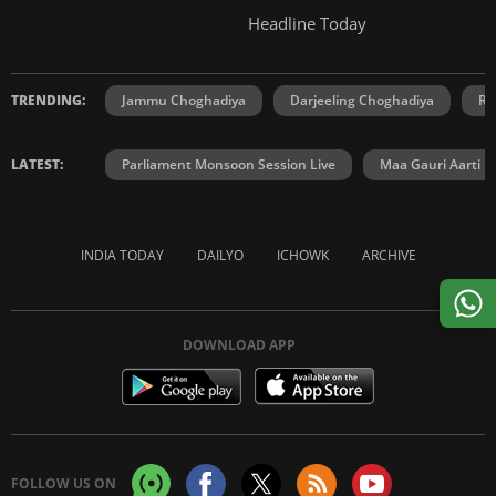
Headline Today
TRENDING:
Jammu Choghadiya
Darjeeling Choghadiya
Ra
LATEST:
Parliament Monsoon Session Live
Maa Gauri Aarti
INDIA TODAY
DAILYO
ICHOWK
ARCHIVE
DOWNLOAD APP
FOLLOW US ON