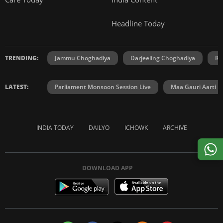
Headline Today
TRENDING:
Jammu Choghadiya
Darjeeling Choghadiya
Ra
LATEST:
Parliament Monsoon Session Live
Maa Gauri Aarti
INDIA TODAY
DAILYO
ICHOWK
ARCHIVE
DOWNLOAD APP