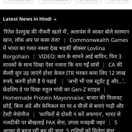
Latest News in Hindi
»
'रितेश देशमुख की नौकरी खतरे में', अलायंस में आकर बोले सलमान
खान, लॉक अप पर कसा तंज?
|
Commonwealth Games
में भारत का गलत नक्शा देख भड़कीं बॉक्सर Lovlina
Borgohain
|
VIDEO: कार के सामने आई बाघिन, फिर 3
शावकों के साथ दिखा ऐसा नजारा कि थम गईं सांसें
|
CA की
सैलरी सुन उड़ जाएंगे होश! केवल ITR भरकर कमा लिए 12 लाख
रुपये, करनी होती है ये पढ़ाई
|
'अभी भी एक स्टूडेंट हूं और...',
फ्रेंडशिप डे पर दिखा राहुल गांधी का Gen-Z स्टाइल
|
Homemade Protein Mayonnaise: बाजार की मिलावट
छोड़ें, बिना अंडे और केमिकल घर पर 4 चीजों से बनाएं गाढ़ी और
टेस्टी मेयोनीज
|
'काफिरों से दोस्ती न करें अफगान', भारत से
नजदीकी पर बौखलाई PAK सेना, उगला मजहबी जहर
|
5
अगस्त से बदल रही बुध की चाल, 5 राशियों को मिलेगा बंपर