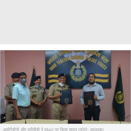
आईटीबीपी और यूटीडीबी ने MoU पर किया साइन (फोटो- आजतक)