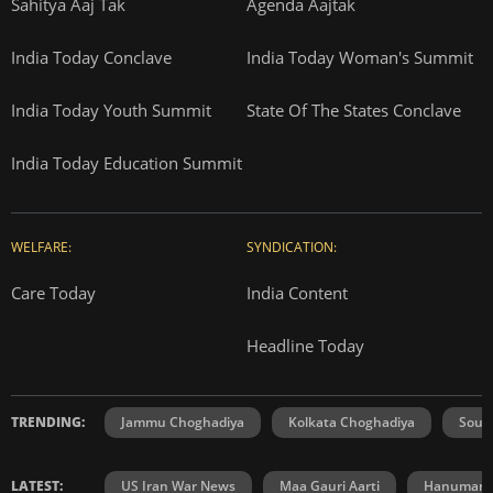
Sahitya Aaj Tak
Agenda Aajtak
India Today Conclave
India Today Woman's Summit
India Today Youth Summit
State Of The States Conclave
India Today Education Summit
WELFARE:
SYNDICATION:
Care Today
India Content
Headline Today
TRENDING:
Jammu Choghadiya
Kolkata Choghadiya
Sout
LATEST:
US Iran War News
Maa Gauri Aarti
Hanuman C