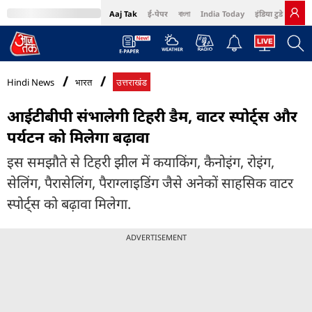
Aaj Tak
ई-पेपर
বাংলা
India Today
इंडिया टुडे हिंदी
MumbaiTak
BT Bazaar
Cosmopolitan
Harper's Bazaar
Northeast
Bri
Hindi News
भारत
उत्तराखंड
आईटीबीपी संभालेगी टिहरी डैम, वाटर स्पोर्ट्स और
पर्यटन को मिलेगा बढ़ावा
इस समझौते से टिहरी झील में कयाकिंग, कैनोइंग, रोइंग,
सेलिंग, पैरासेलिंग, पैराग्लाइडिंग जैसे अनेकों साहसिक वाटर
स्पोर्ट्स को बढ़ावा मिलेगा.
ADVERTISEMENT