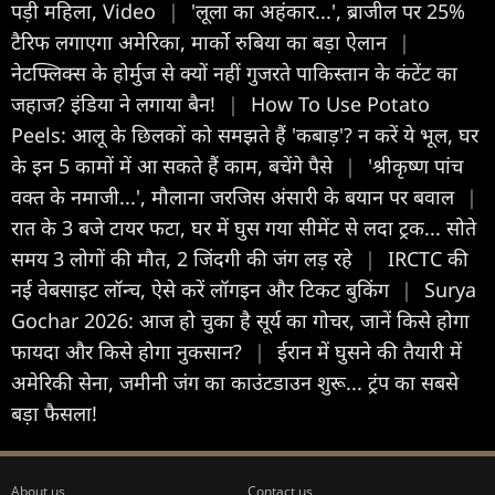
पड़ी महिला, Video
|
'लूला का अहंकार...', ब्राजील पर 25%
टैरिफ लगाएगा अमेरिका, मार्को रुबिया का बड़ा ऐलान
|
नेटफ्ल‍िक्स के होर्मुज से क्यों नहीं गुजरते पाकिस्तान के कंटेंट का
जहाज? इंड‍िया ने लगाया बैन!
|
How To Use Potato
Peels: आलू के छिलकों को समझते हैं 'कबाड़'? न करें ये भूल, घर
के इन 5 कामों में आ सकते हैं काम, बचेंगे पैसे
|
'श्रीकृष्ण पांच
वक्त के नमाजी...', मौलाना जरजिस अंसारी के बयान पर बवाल
|
रात के 3 बजे टायर फटा, घर में घुस गया सीमेंट से लदा ट्रक... सोते
समय 3 लोगों की मौत, 2 जिंदगी की जंग लड़ रहे
|
IRCTC की
नई वेबसाइट लॉन्च, ऐसे करें लॉगइन और टिकट बुकिंग
|
Surya
Gochar 2026: आज हो चुका है सूर्य का गोचर, जानें किसे होगा
फायदा और किसे होगा नुकसान?
|
ईरान में घुसने की तैयारी में
अमेरिकी सेना, जमीनी जंग का काउंटडाउन शुरू... ट्रंप का सबसे
बड़ा फैसला!
About us
Contact us