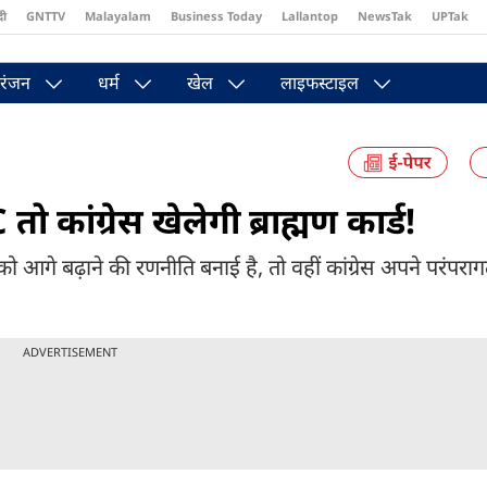
दी
GNTTV
Malayalam
Business Today
Lallantop
NewsTak
UPTak
st
Brides Today
Reader’s Digest
Astro Tak
Pakwan Gali
रंजन
धर्म
खेल
लाइफस्टाइल
कांग्रेस खेलेगी ब्राह्मण कार्ड!
ो आगे बढ़ाने की रणनीति बनाई है, तो वहीं कांग्रेस अपने परंपरागत
ADVERTISEMENT