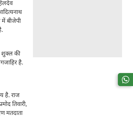
हेलदेव
 आदित्यनाथ
में बीजेपी
ै.
्र शुक्ल की
जगजाहिर है.
तय है. राज
प्रमोद तिवारी,
ह्मण मतदाता