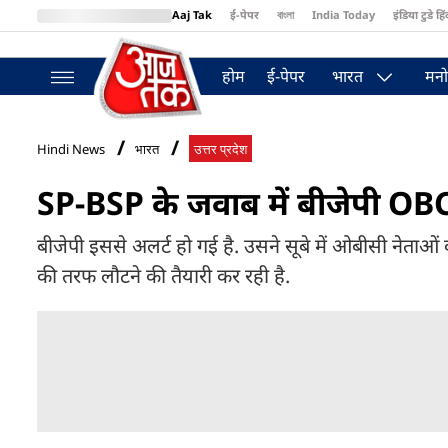
Aaj Tak
ई-पेपर
বাংলা
India Today
इंडिया टुडे हिं
MumbaiTak
BT Bazaar
Cosmopolitan
Harper's Bazaar
Northea
होम
ई-पेपर
भारत
मनो
Hindi News
भारत
उत्तर प्रदेश
SP-BSP के जवाब में बीजेपी OBC तो 
बीजेपी इससे अलर्ट हो गई है. उसने सूबे में ओबीसी नेताओं क
की तरफ लौटने की तैयारी कर रही है.