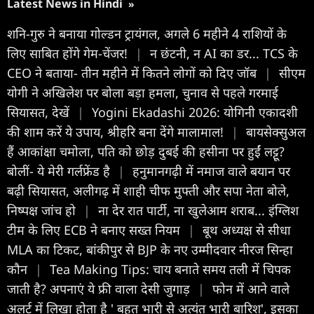
Latest News in Hindi
»
शनि-गुरु ने बनाया गोल्डन ट्रायंगल, अगले 6 महीने 4 राशियों के
लिए साबित होंगे गेम-चेंजर!
|
न छंटनी, न AI का डर... TCS के
CEO ने बताया- तीन महीने में कितने लोगों को दिए जॉब
|
सीएम
योगी ने अखिलेश पर बोला बड़ा हमला, चुनाव से पहले गरमाई
सियासत, देखें
|
Yogini Ekadashi 2026: योगिनी एकादशी
की शाम करें ये उपाय, श्रीहरि बना देंगे मालामाल!
|
बायसेक्सुअल
हैं आकांक्षा चमोला, पति को छोड़ दुबई की हसीना पर हुईं लट्टू?
बोलीं- ये मेरी गर्लफ्रेंड है
|
हनुमानगढ़ी में नमाज वाले बयान पर
बढ़ी सियासत, अलीगढ़ में शाही चीफ मुफ्ती और सपा नेता बोले,
निष्पक्ष जांच हो
|
ना देर रात पार्टी, ना खुलेआम शराब... इंग्लिश
टीम के लिए ECB ने बनाए सख्त नियम
|
बूथ अध्यक्ष से सीधा
MLA का टिकट, बांकीपुर से BJP के नए उम्मीदवार नीरज सिन्हा
कौन
|
Tea Making Tips: चाय बनाते समय तली में चिपक
जाती है? अपनाएं ये फ्री वाला देसी जुगाड़
|
फोन में आने वाले
अलर्ट में लिखा होता है ' बहुत भारी से अत्यंत भारी बारिश', इसका