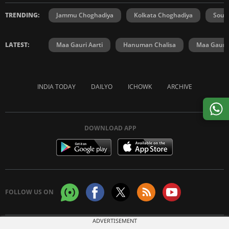
TRENDING:
Jammu Choghadiya
Kolkata Choghadiya
Sout
LATEST:
Maa Gauri Aarti
Hanuman Chalisa
Maa Gauri 
INDIA TODAY
DAILYO
ICHOWK
ARCHIVE
DOWNLOAD APP
FOLLOW US ON
ADVERTISEMENT
Copyright © 2026 Living Media India Limited. For reprint rights:
Syndications