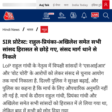
Aaj Tak
ई-पेपर
বাংলা
India Today
इंडिया टुडे हिंदी
MumbaiTak
BT Bazaar
Cosmopolitan
Harper's Bazaar
Northeast
Bri
Hindi News
भारत
न्यूज़
SIR प्रोटेस्ट: राहुल-प्रियंका-अखिलेश समेत सभी
सांसद हिरासत से छोड़े गए, संसद मार्ग थाने से
निकले
LoP राहुल गांधी के नेतृत्व में विपक्षी सांसदों ने ‘एसआईआर’
और ‘वोट चोरी’ के आरोपों को लेकर संसद से चुनाव आयोग
तक मार्च निकाला है. दिल्ली पुलिस ने सुरक्षा बढ़ाई, और
पुलिस का कहना है कि मार्च के लिए औपचारिक अनुमति नहीं
ली गई है. मार्च के दौरान राहुल गांधी, प्रियंका गांधी और
अखिलेश समेत सभी सांसदों को हिरासत में ले लिया गया था,
लेकिन बाद में सभी को छोड़ दिया गया.