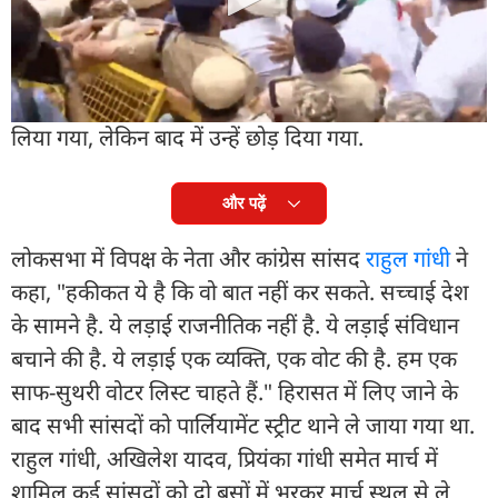
लगाए गए 'वोट चोरी' के आरोपों के विरोध में आयोजित किया
गया. रास्ते में विपक्षी सांसदों को रोकने के लिए बैरिकेडिंग भी
की गई. अखिलेश यादव बैरिकेड्स पर भी चढ़ते नजर आए.
इस दौरान विपक्षी सांसदों को दिल्ली पुलिस ने हिरासत में ले
लिया गया, लेकिन बाद में उन्हें छोड़ दिया गया.
और पढ़ें
लोकसभा में विपक्ष के नेता और कांग्रेस सांसद
राहुल गांधी
ने
कहा, "हकीकत ये है कि वो बात नहीं कर सकते. सच्चाई देश
के सामने है. ये लड़ाई राजनीतिक नहीं है. ये लड़ाई संविधान
बचाने की है. ये लड़ाई एक व्यक्ति, एक वोट की है. हम एक
साफ-सुथरी वोटर लिस्ट चाहते हैं." हिरासत में लिए जाने के
बाद सभी सांसदों को पार्लियामेंट स्ट्रीट थाने ले जाया गया था.
राहुल गांधी, अखिलेश यादव, प्रियंका गांधी समेत मार्च में
शामिल कई सांसदों को दो बसों में भरकर मार्च स्थल से ले