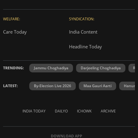
WELFARE:
SYNDICATION:
Care Today
India Content
Headline Today
TRENDING:
Jammu Choghadiya
Darjeeling Choghadiya
Ra
LATEST:
By-Election Live 2026
Maa Gauri Aarti
Hanuma
INDIA TODAY
DAILYO
ICHOWK
ARCHIVE
DOWNLOAD APP