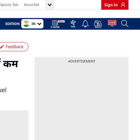
Sports Tak
KisanTak
Sign In
IN
EDITION
Feedback
ें कम
ADVERTISEMENT
uel