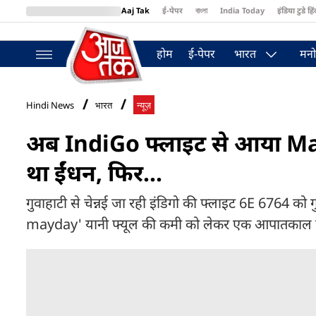
Aaj Tak
ई-पेपर
বাংলা
India Today
इंडिया टुडे हिं
MumbaiTak
BT Bazaar
Cosmopolitan
Harper's Bazaar
Northea
होम
ई-पेपर
भारत
मनो
Hindi News
भारत
न्यूज़
अब IndiGo फ्लाइट से आया Mayda
था ईंधन, फिर...
गुवाहाटी से चेन्नई जा रही इंडिगो की फ्लाइट 6E 6764 को 
mayday' यानी फ्यूल की कमी को लेकर एक आपातकाल 