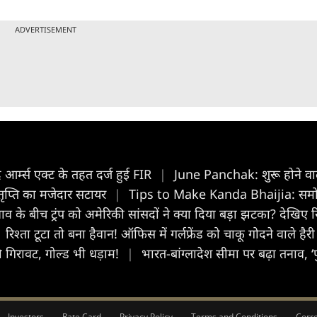
ADVERTISEMENT
 आर्म्स एक्ट के तहत दर्ज हुई FIR
|
June Panchak: शुरू होने वाला 
-तृप्ति का मजेदार सटायर
|
Tips to Make Kanda Bhaijia: समोसे बह
ाव के बीच ट्रंप को अमेरिकी सांसदों ने क्या दिया बड़ा झटका? देखिए रि
रिश्ता टूटा तो बना हैवान! ऑफिस में गर्लफ्रेंड को चाकू गोदने वाले हैरी 
की गिरावट, गोल्‍ड भी धड़ाम!
|
भारत-बांग्लादेश सीमा पर बढ़ा तनाव, 
Investors
Rate Card
Privacy Policy
Terms and Conditions
Corre