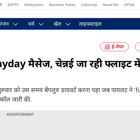
दी
GNTTV
Malayalam
Business Today
Lallantop
NewsTak
UPTak
st
Brides Today
Reader’s Digest
Astro Tak
रंजन
धर्म
खेल
लाइफस्टाइल
y मैसेज, चेन्नई जा रही फ्लाइट म
गुरुवार को उस समय बेंगलुरु डायवर्ट करना पड़ा जब पायलट ने 'f
कॉल जारी की.
ADVERTISEMENT