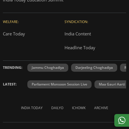
WELFARE:
SYNDICATION:
Care Today
India Content
Headline Today
TRENDING:
Jammu Choghadiya
Darjeeling Choghadiya
Ra
LATEST:
Parliament Monsoon Session Live
Maa Gauri Aarti
INDIA TODAY
DAILYO
ICHOWK
ARCHIVE