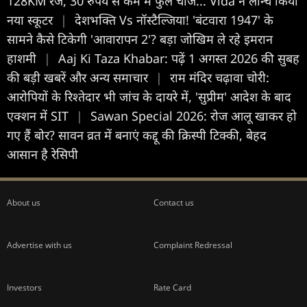
128KM रेंज, 30 रुपये से कम में फुल चार्ज... Vida ने लॉन्च किया
नया स्कूटर
|
देशभक्ति Vs नॉस्टैल्जिया! 'बंटवारा 1947' के
सामने कैसे टिकेगी 'आवारापन 2'? बड़ा जोखिम ले रहे इमरान
हाशमी
|
Aaj Ki Taza Khabar: पढ़ें 1 अगस्त 2026 की सुबह
की बड़ी खबरें और अन्य समाचार
|
राम मंदिर चढ़ावा चोरी:
आरोपियों के रिश्तेदार भी जांच के दायरे में, 'सुप्रीम' आदेश के बाद
एक्शन में SIT
|
Sawan Special 2026: रोज आलू खाकर हो
गए हैं बोर? सावन व्रत में बनाएं कद्दू की क्रिस्पी टिक्की, बेहद
आसान है रेसिपी
About us
Contact us
Advertise with us
Complaint Redressal
Investors
Rate Card