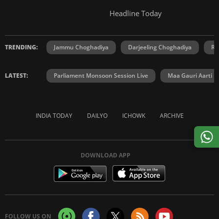
Headline Today
TRENDING:
Jammu Choghadiya
Darjeeling Choghadiya
Ra
LATEST:
Parliament Monsoon Session Live
Maa Gauri Aarti
INDIA TODAY
DAILYO
ICHOWK
ARCHIVE
DOWNLOAD APP
FOLLOW US ON