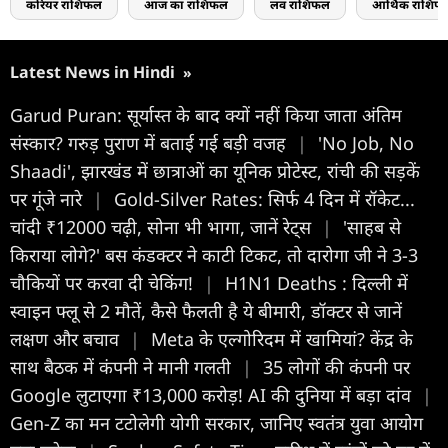
करियर राशिफल
आज का राशिफल
लव राशिफल
आर्थिक राशिफ
Latest News in Hindi
»
Garud Puran: सूर्यास्त के बाद क्यों नहीं किया जाता अंतिम
संस्कार? गरुड़ पुराण में बताई गई बड़ी वजह
|
'No Job, No
Shaadi', झारखंड में छात्राओं का यूनिक प्रोटेस्ट, रांची की सड़कें
पर गूंजे नारे
|
Gold-Silver Rates: सिर्फ 4 दिन में रॉकेट...
चांदी ₹12000 चढ़ी, सोना भी भागा, जानें रेट्स
|
'साहब से
किराया लोगे?' बस कंडक्टर ने काटी टिकट, तो दारोगा जी ने 3-3
चौकियों पर करवा दी चेकिंग!
|
H1N1 Deaths : दिल्ली में
स्वाइन फ्लू से 2 मौतें, कैसे फैलती है ये बीमारी, डॉक्टर से जानें
लक्षण और बचाव
|
Meta के एल्गोरिदम में खामियां? केंद्र के
साथ बैठक में कंपनी ने मानी गलती
|
35 लोगों की कंपनी पर
Google लुटाएगा ₹13,000 करोड़! AI की दुनिया में बड़ा दांव
|
Gen-Z का मन टटोलेगी योगी सरकार, जानिए स्वतंत्र युवा आयोग