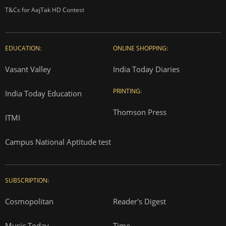
T&Cs for AajTak HD Contest
EDUCATION:
ONLINE SHOPPING:
Vasant Valley
India Today Diaries
PRINTING:
India Today Education
Thomson Press
ITMI
Campus National Aptitude test
SUBSCRIPTION:
Cosmopolitan
Reader's Digest
Music Today
Time